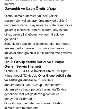
kolaydır.
Dayanıklı ve Uzun Ömürlü Yapı
Olefini klima sistemleri yüksek kaliteli 
malzemeler kullanılarak üretilmektedir. Güçlü 
kompresör yapısı, dayanıklı dış ünite tasarımı ve 
gelişmiş elektronik kontrol sistemi sayesinde 
cihaz uzun yıllar güvenli ve verimli şekilde 
çalışabilir.
Zorlu iklim koşullarına dayanıklı olan bu model, 
yüksek performansını uzun süre koruyarak 
kullanıcılarına güvenilir bir iklimlendirme çözümü 
sunar.
Onur Group Yetkili Satıcı ve Türkiye 
Geneli Servis Hizmeti
Olefini OLE-24 DCM İnverter Duvar Tipi Split 
Klima modeli Türkiye’de 
Onur Group yetkili satış 
ve servis güvencesi
 ile müşterilere 
sunulmaktadır. Onur Group, iklimlendirme 
sistemleri ve hava perdeleri alanında Türkiye 
genelinde faaliyet gösteren güvenilir ve 
deneyimli bir firmadır.
Onur Group üzerinden satın alınan Olefini 
klimalar için müşterilere;