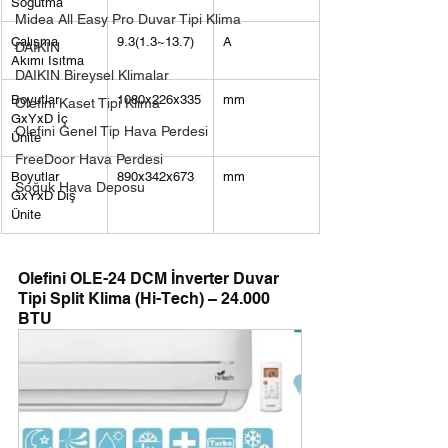
Soğutma
Midea All Easy Pro Duvar Tipi Klima
Çalışma 
9.3(1.3~13.7)
A
DAIKIN
Akımı Isıtma
DAIKIN Bireysel Klimalar
Boyutlar 
1080x226x335
mm
Olefini Kaset Tipi Klima
GxYxD İç 
Olefini Genel Tip Hava Perdesi
Ünite
FreeDoor Hava Perdesi
Boyutlar 
890x342x673
mm
Soğuk Hava Deposu
GxYxD Dış 
Ünite
Olefini OLE-24 DCM İnverter Duvar 
Tipi Split Klima (Hi-Tech) – 24.000 
BTU