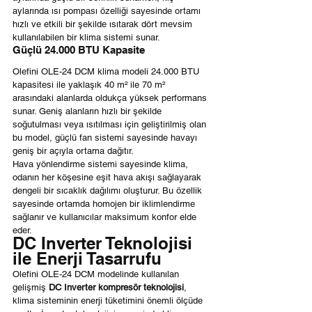
aylarında ısı pompası özelliği sayesinde ortamı 
hızlı ve etkili bir şekilde ısıtarak dört mevsim 
kullanılabilen bir klima sistemi sunar.
Güçlü 24.000 BTU Kapasite
Olefini OLE-24 DCM klima modeli 24.000 BTU 
kapasitesi ile yaklaşık 40 m² ile 70 m² 
arasındaki alanlarda oldukça yüksek performans 
sunar. Geniş alanların hızlı bir şekilde 
soğutulması veya ısıtılması için geliştirilmiş olan 
bu model, güçlü fan sistemi sayesinde havayı 
geniş bir açıyla ortama dağıtır.
Hava yönlendirme sistemi sayesinde klima, 
odanın her köşesine eşit hava akışı sağlayarak 
dengeli bir sıcaklık dağılımı oluşturur. Bu özellik 
sayesinde ortamda homojen bir iklimlendirme 
sağlanır ve kullanıcılar maksimum konfor elde 
eder.
DC Inverter Teknolojisi 
ile Enerji Tasarrufu
Olefini OLE-24 DCM modelinde kullanılan 
gelişmiş 
DC Inverter kompresör teknolojisi
, 
klima sisteminin enerji tüketimini önemli ölçüde 