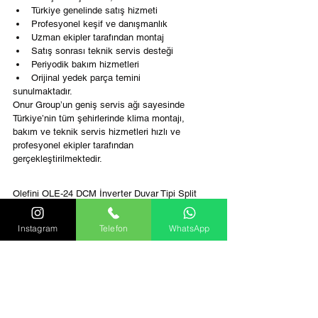
Türkiye genelinde satış hizmeti
Profesyonel keşif ve danışmanlık
Uzman ekipler tarafından montaj
Satış sonrası teknik servis desteği
Periyodik bakım hizmetleri
Orijinal yedek parça temini
sunulmaktadır.
Onur Group’un geniş servis ağı sayesinde 
Türkiye’nin tüm şehirlerinde klima montajı, 
bakım ve teknik servis hizmetleri hızlı ve 
profesyonel ekipler tarafından 
gerçekleştirilmektedir.
Olefini OLE-24 DCM İnverter Duvar Tipi Split 
Klima (Hi-Tech) 24.000 BTU modeli; güçlü 
soğutma ve ısıtma performansı, enerji tasarrufu 
Instagram
Telefon
WhatsApp
sağlayan inverter teknolojisi, sessiz çalışma 
özelliği ve modern tasarımı ile hem bireysel hem 
de ticari kullanım için ideal bir iklimlendirme 
çözümüdür.
Onur Group yetkili satıcı güvencesi ile sunulan 
bu klima modeli, Türkiye genelinde satış, montaj 
ve satış sonrası servis hizmetleri ile 