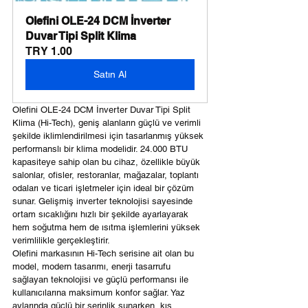
Olefini OLE-24 DCM İnverter 
Duvar Tipi Split Klima
TRY 1.00
Satın Al
Olefini OLE-24 DCM İnverter Duvar Tipi Split 
Klima (Hi-Tech), geniş alanların güçlü ve verimli 
şekilde iklimlendirilmesi için tasarlanmış yüksek 
performanslı bir klima modelidir. 24.000 BTU 
kapasiteye sahip olan bu cihaz, özellikle büyük 
salonlar, ofisler, restoranlar, mağazalar, toplantı 
odaları ve ticari işletmeler için ideal bir çözüm 
sunar. Gelişmiş inverter teknolojisi sayesinde 
ortam sıcaklığını hızlı bir şekilde ayarlayarak 
hem soğutma hem de ısıtma işlemlerini yüksek 
verimlilikle gerçekleştirir.
Olefini markasının Hi-Tech serisine ait olan bu 
model, modern tasarımı, enerji tasarrufu 
sağlayan teknolojisi ve güçlü performansı ile 
kullanıcılarına maksimum konfor sağlar. Yaz 
aylarında güçlü bir serinlik sunarken, kış 