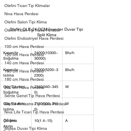
Olefini Ticari Tip Klimalar
Niva Hava Perdesi
Olefini Salon Tipi Klima
Olefini OLE-24 DCM İnverter Duvar Tipi 
Olefini Ticari Tip Hava Perdesi
Split Klima
Olefini Endüstriyel Hava Perdesi
100 cm Hava Perdesi
Kapasite 
24000(10300~
Btu/h
120 cm Hava Perdesi
Soğutma
30000)
140 cm Hava Perdesi
Kapasite 
25000(5200~3
Btu/h
160 cm Hava Perdesi
Isıtma
2300)
180 cm Hava Perdesi
Güç Tüketimi 
2340(340~345
W
200 cm Hava Perdesi
Soğutma
0)
Sente Genel Tip Hava Perdesi
Güç Tüketimi 
2130(300~315
W
Olefini Ankastre Tip Hava Perdesi
Isıtma
0)
Niva Life Ticari Tip Hava Perdesi
Midea
Çalışma 
10(1.4~15)
A
Akımı 
Midea Duvar Tipi Klima