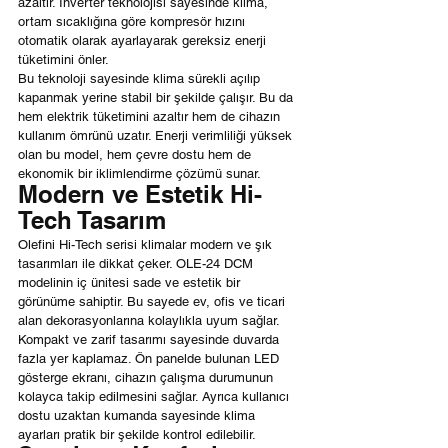
azaltır. İnverter teknolojisi sayesinde klima, 
ortam sıcaklığına göre kompresör hızını 
otomatik olarak ayarlayarak gereksiz enerji 
tüketimini önler.
Bu teknoloji sayesinde klima sürekli açılıp 
kapanmak yerine stabil bir şekilde çalışır. Bu da 
hem elektrik tüketimini azaltır hem de cihazın 
kullanım ömrünü uzatır. Enerji verimliliği yüksek 
olan bu model, hem çevre dostu hem de 
ekonomik bir iklimlendirme çözümü sunar.
Modern ve Estetik Hi-
Tech Tasarım
Olefini Hi-Tech serisi klimalar modern ve şık 
tasarımları ile dikkat çeker. OLE-24 DCM 
modelinin iç ünitesi sade ve estetik bir 
görünüme sahiptir. Bu sayede ev, ofis ve ticari 
alan dekorasyonlarına kolaylıkla uyum sağlar.
Kompakt ve zarif tasarımı sayesinde duvarda 
fazla yer kaplamaz. Ön panelde bulunan LED 
gösterge ekranı, cihazın çalışma durumunun 
kolayca takip edilmesini sağlar. Ayrıca kullanıcı 
dostu uzaktan kumanda sayesinde klima 
ayarları pratik bir şekilde kontrol edilebilir.