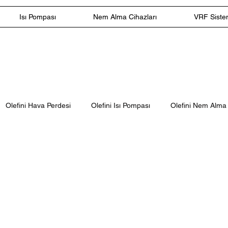
Isı Pompası
Nem Alma Cihazları
VRF Sistem
Olefini Hava Perdesi
Olefini Isı Pompası
Olefini Nem Alma 
Salon Tipi Klima
Olefini Ticari Tip Hava Perdesi
Olefini Endüs
Hava Perdesi
180 cm Hava Perdesi
200 cm Hava Perdesi
a Perdesi
Midea
Midea Duvar Tipi Klima
Midea All Easy