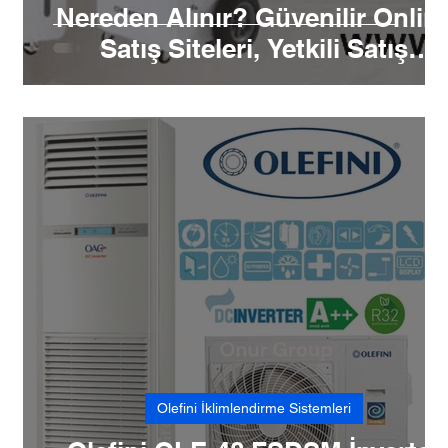
Nereden Alınır? Güvenilir Onlin
Satış Siteleri, Yetkili Satış
Noktaları ve Satış Sonrası
Hizmet Rehberi
Olefini İklimlendirme Sistemleri