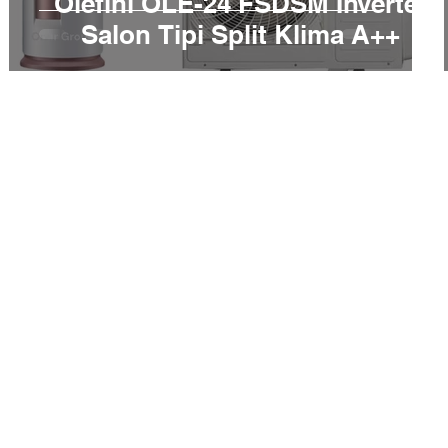
Olefini OLE-24 FSDSM İnverter
Salon Tipi Split Klima A++