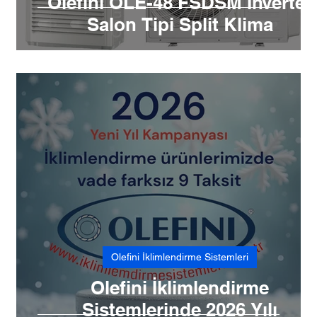
Olefini OLE-48 FSDSM İnverter
Salon Tipi Split Klima
Olefini İklimlendirme Sistemleri
Olefini İklimlendirme
Sistemlerinde 2026 Yılı