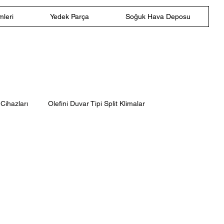
leri
Yedek Parça
Soğuk Hava Deposu
Cihazları
Olefini Duvar Tipi Split Klimalar
triyel Hava Perdesi
100 cm Hava Perdesi
Sente Genel Tip Hava Perdesi
 Pro Duvar Tipi Klima
DAIKIN