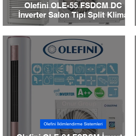
e
Olefini OLE-55 FSDCM DC
İnverter Salon Tipi Split Klima
Olefini İklimlendirme Sistemleri