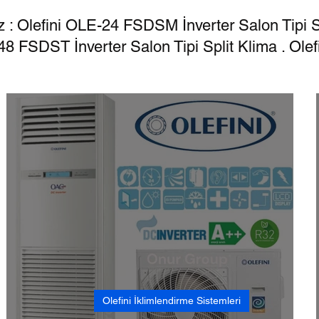
miz : Olefini OLE-24 FSDSM İnverter Salon Tip
LE-48 FSDST İnverter Salon Tipi Split Klima . 
ini Genel Tip Hava Perdesi
FreeDoor Hava Perdesi
Soğuk 
Olefini İklimlendirme Sistemleri