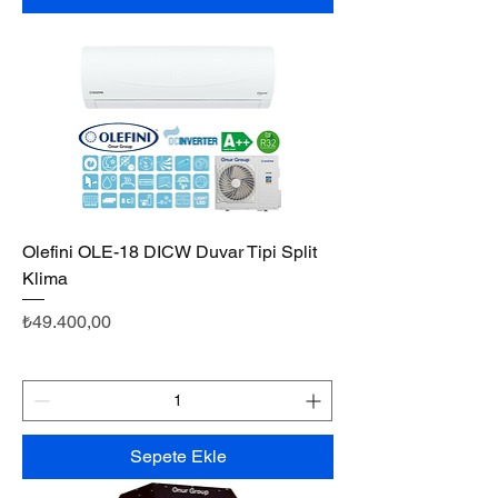
Olefini OLE-18 DICW Duvar Tipi Split
Klima
Fiyat
₺49.400,00
Sepete Ekle