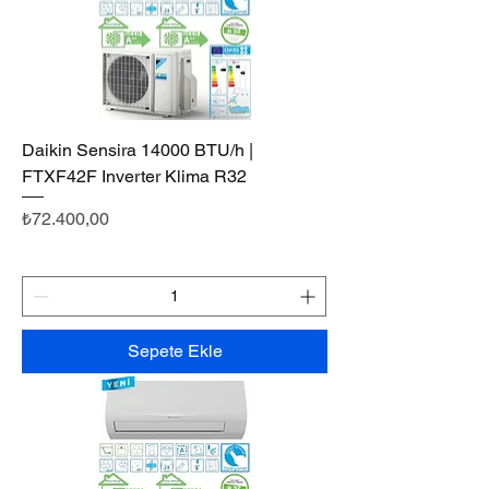
Daikin Sensira 14000 BTU/h |
FTXF42F Inverter Klima R32
Fiyat
₺72.400,00
Sepete Ekle