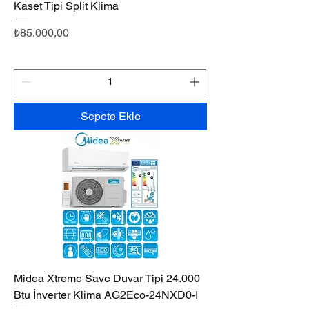
Kaset Tipi Split Klima
Fiyat
₺85.000,00
Sepete Ekle
Midea Xtreme Save Duvar Tipi 24.000
Btu İnverter Klima AG2Eco-24NXD0-I