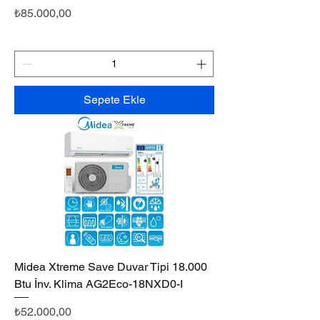
Fiyat
₺85.000,00
Sepete Ekle
Midea Xtreme Save Duvar Tipi 18.000
Btu İnv. Klima AG2Eco-18NXD0-I
Fiyat
₺52.000,00