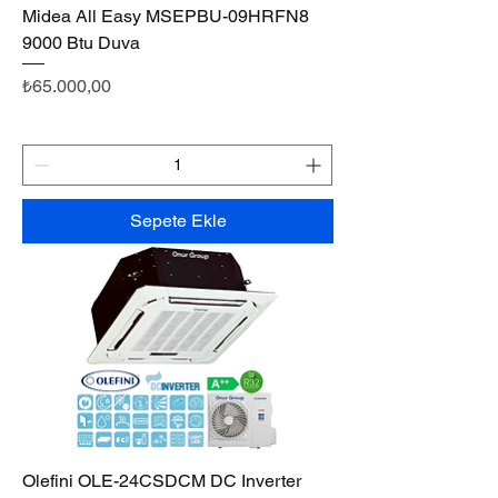
Midea All Easy MSEPBU-09HRFN8
9000 Btu Duva
Fiyat
₺65.000,00
Sepete Ekle
Olefini OLE-24CSDCM DC Inverter