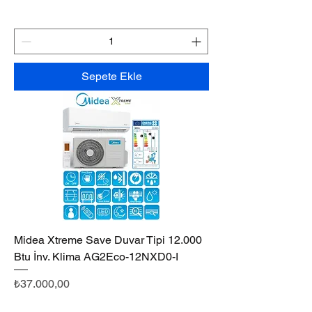
Sepete Ekle
Midea Xtreme Save Duvar Tipi 12.000
Btu İnv. Klima AG2Eco-12NXD0-I
Fiyat
₺37.000,00