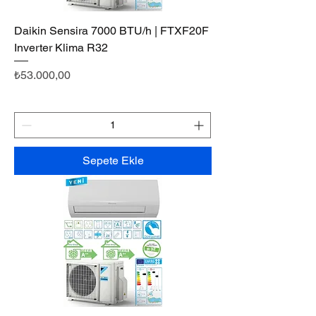
Daikin Sensira 7000 BTU/h | FTXF20F
Inverter Klima R32
Fiyat
₺53.000,00
Sepete Ekle