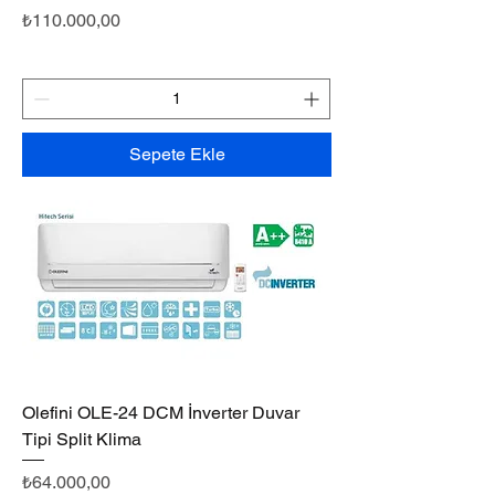
Fiyat
₺110.000,00
Sepete Ekle
Olefini OLE-24 DCM İnverter Duvar
Tipi Split Klima
Fiyat
₺64.000,00