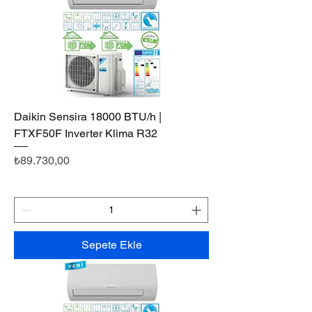
Daikin Sensira 18000 BTU/h |
FTXF50F Inverter Klima R32
Fiyat
₺89.730,00
Sepete Ekle