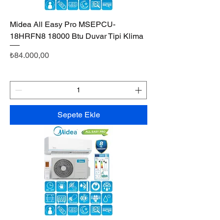
Midea All Easy Pro MSEPCU-
18HRFN8 18000 Btu Duvar Tipi Klima
Fiyat
₺84.000,00
Sepete Ekle