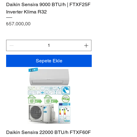
Daikin Sensira 9000 BTU/h | FTXF25F
Inverter Klima R32
Fiyat
₺57.000,00
Sepete Ekle
Daikin Sensira 22000 BTU/h FTXF60F