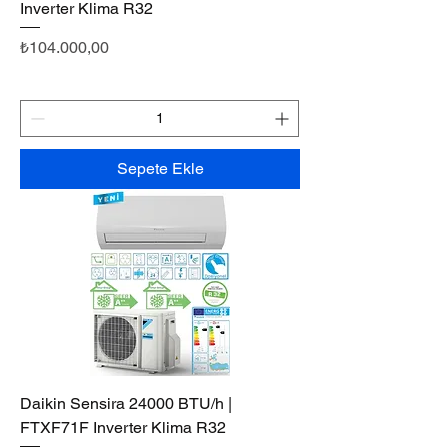
Inverter Klima R32
Fiyat
₺104.000,00
Sepete Ekle
Daikin Sensira 24000 BTU/h |
FTXF71F Inverter Klima R32