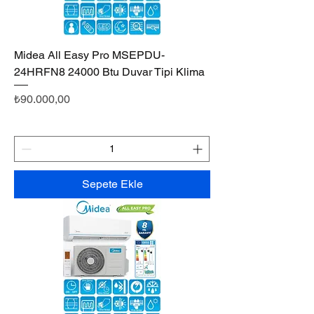
Midea All Easy Pro MSEPDU-
24HRFN8 24000 Btu Duvar Tipi Klima
Fiyat
₺90.000,00
Sepete Ekle