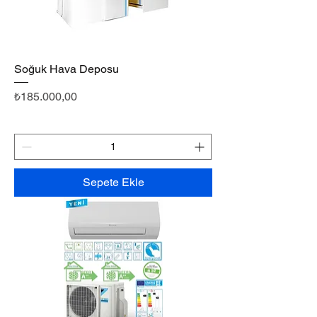
Soğuk Hava Deposu
Fiyat
₺185.000,00
Sepete Ekle