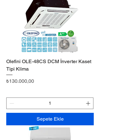
Olefini OLE-48CS DCM İnverter Kaset
Tipi Klima
Fiyat
₺130.000,00
Sepete Ekle