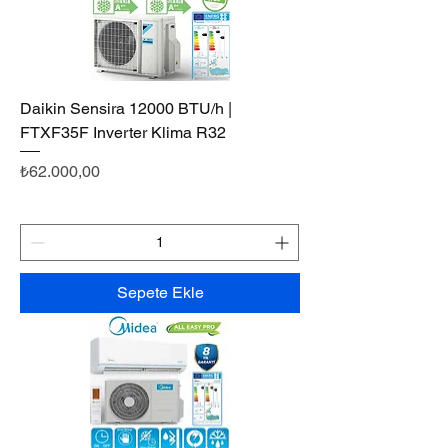
Daikin Sensira 12000 BTU/h |
FTXF35F Inverter Klima R32
Fiyat
₺62.000,00
Sepete Ekle