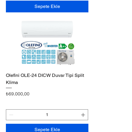
Sepete Ekle
Olefini OLE-24 DICW Duvar Tipi Split
Klima
Fiyat
₺69.000,00
Sepete Ekle