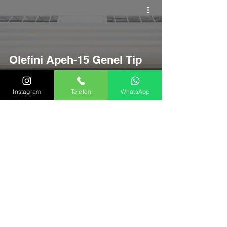
Olefini Apeh-15 Genel Tip
Isıtıcılı Hava Perdesi
Özellikleri ve Satış
Instagram
Telefon
WhatsApp
Noktaları