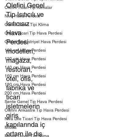
Olefini Genel
Olefini Ticari Tip Klimalar
Tip Isıtıcılı ve
Niva Hava Perdesi
Isıtıcısız
Olefini Salon Tipi Klima
Hava
Olefini Ticari Tip Hava Perdesi
Perdesi
Olefini Endüstriyel Hava Perdesi
modelleri,
100 cm Hava Perdesi
120 cm Hava Perdesi
mağaza,
140 cm Hava Perdesi
restoran,
160 cm Hava Perdesi
otel, ofis,
180 cm Hava Perdesi
fabrika ve
200 cm Hava Perdesi
ticari
Sente Genel Tip Hava Perdesi
işletmelerin
Olefini Ankastre Tip Hava Perdesi
giriş
Niva Life Ticari Tip Hava Perdesi
kapılarında iç
Midea
ortam ile dış
Midea Duvar Tipi Klima