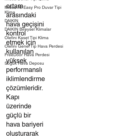
ortam
Midea All Easy Pro Duvar Tipi
Klima
arasındaki
DAIKIN
hava geçişini
DAIKIN Bireysel Klimalar
kontrol
Olefini Kaset Tipi Klima
etmek için
Olefini Genel Tip Hava Perdesi
kullanılan
FreeDoor Hava Perdesi
yüksek
Soğuk Hava Deposu
performanslı
iklimlendirme
çözümleridir.
Kapı
üzerinde
güçlü bir
hava bariyeri
oluşturarak