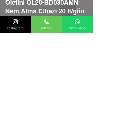
Olefini OL20-BD030AMN
Nem Alma Cihazı 20 lt/gün
Instagram
Telefon
WhatsApp
Olefini OL12-BD023B Nem
Alma Cihazı 12 lt/gün