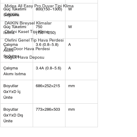
Midea All Easy Pro Duvar Tipi Klima
Güç Tüketimi 
800(150~1300)
W
DAIKIN
Soğutma
DAIKIN Bireysel Klimalar
Güç Tüketimi 
750 
W
Olefini Kaset Tipi Klima
Isıtma
(150~1250)
Olefini Genel Tip Hava Perdesi
Çalışma 
3.6 (0.8~5.8)
A
FreeDoor Hava Perdesi
Akımı 
Soğutma
Soğuk Hava Deposu
Çalışma 
3.4A (0.8~5.6)
A
Akımı Isıtma
Boyutlar 
686×252×215
mm
GxYxD İç 
Ünite
Boyutlar 
773×286×503
mm
GxYxD Dış 
Ünite