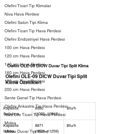
Olefini Ticari Tip Klimalar
Niva Hava Perdesi
Olefini Salon Tipi Klima
Olefini Ticari Tip Hava Perdesi
Olefini Endüstriyel Hava Perdesi
100 cm Hava Perdesi
120 cm Hava Perdesi
140 cm Hava Perdesi
Olefini OLE-09 DICW Duvar Tipi Split Klima
160 cm Hava Perdesi
Olefini OLE-09 DICW Duvar Tipi Split 
180 cm Hava Perdesi
Klima Özellikleri
200 cm Hava Perdesi
Sente Genel Tip Hava Perdesi
Olefini Ankastre Tip Hava Perdesi
Kapasite 
8530 
Btu/h
Soğutma
(1023~10918)
Niva Life Ticari Tip Hava Perdesi
Midea
Kapasite 
8871 
Btu/h
Isıtma
Midea Duvar Tipi Klima
(1023~11259)