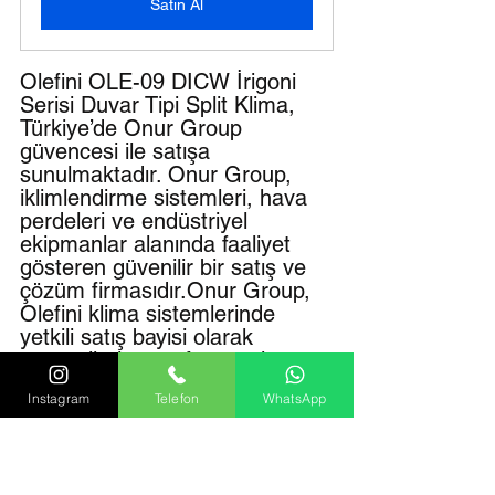
Satın Al
Olefini OLE-09 DICW İrigoni 
Serisi Duvar Tipi Split Klima, 
Türkiye’de Onur Group 
güvencesi ile satışa 
sunulmaktadır. Onur Group, 
iklimlendirme sistemleri, hava 
perdeleri ve endüstriyel 
ekipmanlar alanında faaliyet 
gösteren güvenilir bir satış ve 
çözüm firmasıdır.Onur Group, 
Olefini klima sistemlerinde 
yetkili satış bayisi olarak 
müşterilerine profesyonel 
danışmanlık hizmeti sunar. 
Instagram
Telefon
WhatsApp
Satış öncesinde yapılan keşif 
ve teknik analiz sayesinde 
mekan için en uygun klima 
kapasitesi belirlenir ve doğru 