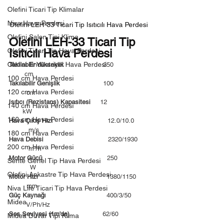
Olefini Ticari Tip Klimalar
Niva Hava Perdesi
Olefini LEH-33 Ticari Tip Isıtıcılı Hava Perdesi
Olefini Salon Tipi Klima
Olefini LEH-33 Ticari Tip 
Isıtıcılı Hava Perdesi
Olefini Ticari Tip Hava Perdesi
Olefini Endüstriyel Hava Perdesi
Takılabilir Yükseklik                    
350                
        cm
100 cm Hava Perdesi
Takılabilir Genişlik
                      100                
120 cm Hava Perdesi
         cm
Isıtıcı (Rezistans) Kapasitesi     
12                    
140 cm Hava Perdesi
       kW
160 cm Hava Perdesi
Hava Çıkış Hızı
                            12.0/10.0      
          m/s
180 cm Hava Perdesi
Hava Debisi
                                 2320/1930    
200 cm Hava Perdesi
          m³/h
Motor Gücü                                 
250              
Sente Genel Tip Hava Perdesi
           W
Olefini Ankastre Tip Hava Perdesi
Motor Hızı
                                   1380/1150      
         rpm
Niva Life Ticari Tip Hava Perdesi
Güç Kaynağı
                               400/3/50        
Midea
         V/Ph/Hz
Ses Seviyesi (1m'de)                 
62/60              
Midea Duvar Tipi Klima