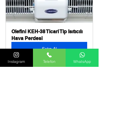
Olefini KEH-38 Ticari Tip Isıtıcılı 
Hava Perdesi
Satın Al
Instagram
Telefon
WhatsApp
Hepsini Gör
Son Yazılar