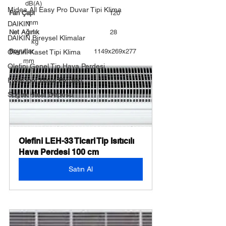
        dB(A)
Midea All Easy Pro Duvar Tipi Klima
Fan Çapı                                     
120                
         mm
DAIKIN
Net Ağırlık                                   
28                
DAIKIN Bireysel Klimalar
           kg
Boyutlar                              
1149x269x277        
Olefini Kaset Tipi Klima
       mm
Olefini Genel Tip Hava Perdesi
FreeDoor Hava Perdesi
Soğuk Hava Deposu
Olefini LEH-33 Ticari Tip Isıtıcılı 
Hava Perdesi 100 cm
Satın Al