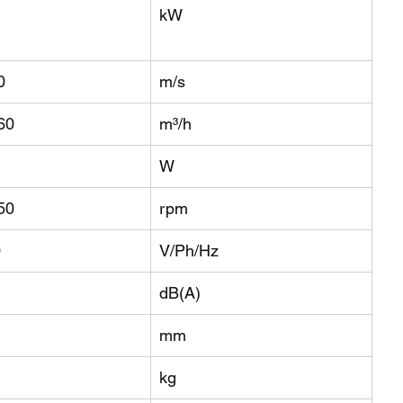
kW
0
m/s
60
m³/h
W
50
rpm
0
V/Ph/Hz
dB(A)
mm
kg