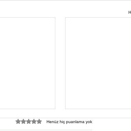
H
5 üzerinden 0 yıldız
Henüz hiç puanlama yok