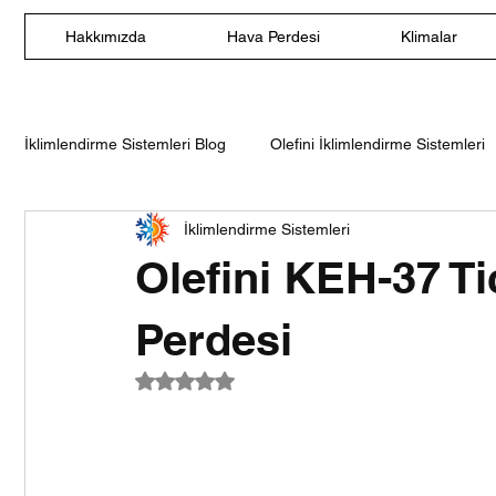
Hakkımızda
Hava Perdesi
Klimalar
İklimlendirme Sistemleri Blog
Olefini İklimlendirme Sistemleri
İklimlendirme Sistemleri
Olefini Nem Alma Cihazları
Olefini Duvar Tipi Split Klima
Olefini KEH-37 Tic
Olefini Salon Tipi Klima
Olefini Ticari Tip Hava Perdesi
Perdesi
5 üzerinden NaN yıldız
120 cm Hava Perdesi
140 cm Hava Perdesi
160 c