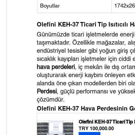
Boyutlar
1742x26
Olefini KEH-37 Ticari Tip Isıtıcılı
Günümüzde ticari işletmelerde enerji
taşımaktadır. Özellikle mağazalar, alış
endüstriyel tesisler gibi yoğun giriş ç
sıcaklık kayıpları işletmeler için ciddi
hava perdeleri
, iç mekân ile dış ort
oluşturarak enerji kaybını önleyen etk
alanda öne çıkan modellerden biri ol
Perdesi
, güçlü performansı ve yüksek ve
çözümdür.
Olefini KEH-37 Hava Perdesinin Ge
Olefini KEH-37 Ticari Tip 
TRY 100,000.00