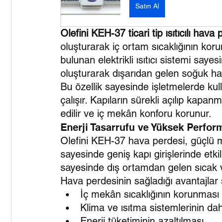
Satın Al
Olefini KEH-37 ticari tip ısıtıcılı hava
oluşturarak iç ortam sıcaklığının kor
bulunan elektrikli ısıtıcı sistemi saye
oluşturarak dışarıdan gelen soğuk hav
Bu özellik sayesinde işletmelerde kull
çalışır. Kapıların sürekli açılıp kapa
edilir ve iç mekân konforu korunur.
Enerji Tasarrufu ve Yüksek Perfo
Olefini KEH-37 hava perdesi, güçlü m
sayesinde geniş kapı girişlerinde etkil
sayesinde dış ortamdan gelen sıcak 
Hava perdesinin sağladığı avantajlar 
İç mekân sıcaklığının korunması
Klima ve ısıtma sistemlerinin dah
Enerji tüketiminin azaltılması