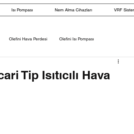
Isı Pompası
Nem Alma Cihazları
VRF Sistem
Olefini Hava Perdesi
Olefini Isı Pompası
lar
Olefini Ticari Tip Klimalar
Niva Hava Perdesi
ari Tip Isıtıcılı Hava
Olefini Endüstriyel Hava Perdesi
100 cm Hava Perdesi
m Hava Perdesi
180 cm Hava Perdesi
200 cm Hava Perdes