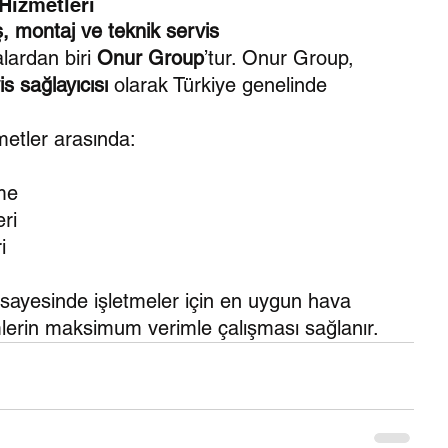
Hizmetleri
ş, montaj ve teknik servis 
ardan biri 
Onur Group
’tur. Onur Group, 
is sağlayıcısı
 olarak Türkiye genelinde 
etler arasında:
rme
ri
i
sayesinde işletmeler için en uygun hava 
mlerin maksimum verimle çalışması sağlanır.