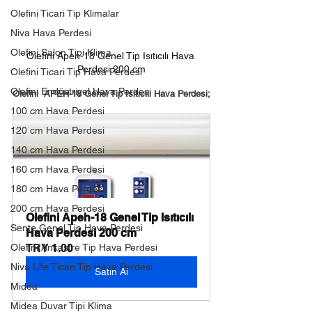
Olefini Ticari Tip Klimalar
Niva Hava Perdesi
Olefini Salon Tipi Klima
Olefini Apeh-18 Genel Tip Isıtıcılı Hava 
Perdesi 200 cm
Olefini Ticari Tip Hava Perdesi
Olefini Endüstriyel Hava Perdesi
Olefini  APEH-18 Genel Tip Isıtıcılı Hava Perdesi;
100 cm Hava Perdesi
120 cm Hava Perdesi
140 cm Hava Perdesi
160 cm Hava Perdesi
180 cm Hava Perdesi
200 cm Hava Perdesi
Olefini Apeh-18 Genel Tip Isıtıcılı 
Sente Genel Tip Hava Perdesi
Hava Perdesi 200 cm
Olefini Ankastre Tip Hava Perdesi
TRY 1.00
Niva Life Ticari Tip Hava Perdesi
Satın Al
Midea
Midea Duvar Tipi Klima