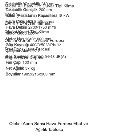
Takılabilir Yükseklik
 250 cm
Midea All Easy Pro Duvar Tipi Klima
Takılabilir Genişlik
 200 cm
DAIKIN
Isıtıcı (Rezistans) Kapasitesi
 18 kW
Hava Çıkış Hızı
 8.5/5.5 m/s
DAIKIN Bireysel Klimalar
Hava Debisi
 2700/1750 m³/h
Olefini Kaset Tipi Klima
Motor Gücü 
220 W
Motor Hızı
 1310/1000 rpm
Olefini Genel Tip Hava Perdesi
Güç Kaynağı
 400/3/50 V/Ph/Hz
FreeDoor Hava Perdesi
Çalışma Akımı
 27 A
Ses Seviyesi (1m'de)
 54/43 dB(A)
Soğuk Hava Deposu
Fan Çapı 
100 mm
Net Ağırlık
 37 kg
Boyutlar
 1985x216x303 mm
Olefini Apeh Serisi Hava Perdesi Ebat ve 
Ağırlık Tablosu