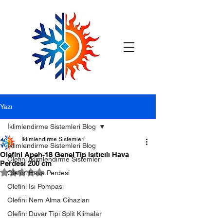
Yazı
İklimlendirme Sistemleri Blog
İklimlendirme Sistemleri
İklimlendirme Sistemleri Blog
Olefini Apeh-18 Genel Tip Isıtıcılı Hava
Olefini İklimlendirme Sistemleri
Perdesi 200 cm
5 üzerinden NaN yıldız
Olefini Hava Perdesi
Olefini Isı Pompası
Olefini Nem Alma Cihazları
Olefini Duvar Tipi Split Klimalar