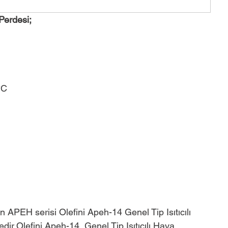
Perdesi;
°C
an APEH serisi Olefini Apeh-14 Genel Tip Isıtıcılı 
ir.Olefini Apeh-14  Genel Tip Isıtıcılı Hava 