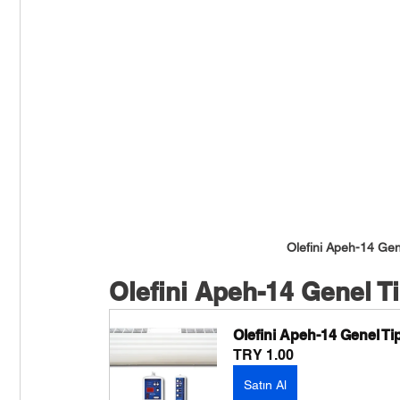
Sente Genel Tip Hava Perdesi
Olefini Ankastre Tip Hav
Midea Duvar Tipi Klima
Midea All Easy Pro Duvar Tipi 
Olefini Genel Tip Hava Perdesi
FreeDoor Hava Perdesi
Olefini Apeh-14 Gene
Olefini Apeh-14 Genel Ti
Olefini Apeh-14 Genel Tip
TRY 1.00
Satın Al