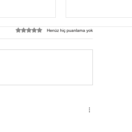
5 üzerinden 0 yıldız
Henüz hiç puanlama yok
APEH Serisi Genel
Olefini Monoblok Tip H
 Perdesi Neden
Perdesi Neden Tercih
lmelidir? Isıtıcılı
Edilmelidir?
sız Alternatifleri
?