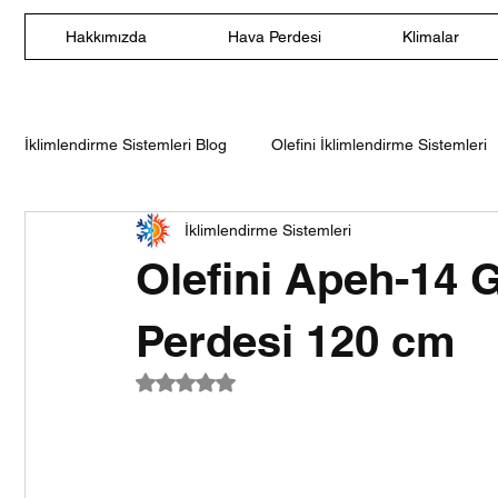
Hakkımızda
Hava Perdesi
Klimalar
İklimlendirme Sistemleri Blog
Olefini İklimlendirme Sistemleri
İklimlendirme Sistemleri
Olefini Nem Alma Cihazları
Olefini Duvar Tipi Split Klima
Olefini Apeh-14 Ge
Olefini Salon Tipi Klima
Olefini Ticari Tip Hava Perdesi
Perdesi 120 cm
5 üzerinden NaN yıldız
120 cm Hava Perdesi
140 cm Hava Perdesi
160 c