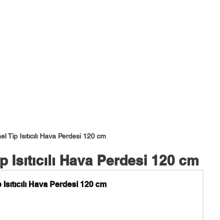
a Perdesi
Niva Life Ticari Tip Hava Perdesi
Midea
Klima
DAIKIN
DAIKIN Bireysel Klimalar
Olefini Kaset Tip
Soğuk Hava Deposu
l Tip Isıtıcılı Hava Perdesi 120 cm
p Isıtıcılı Hava Perdesi 120 cm
 Isıtıcılı Hava Perdesi 120 cm