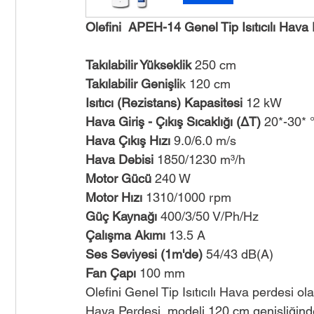
Olefini  APEH-14 Genel Tip Isıtıcılı Hava 
Takılabilir Yükseklik
 250 cm
Takılabilir Genişli
k 120 cm
Isıtıcı (Rezistans) Kapasitesi
 12 kW
Hava Giriş - Çıkış Sıcaklığı (ΔT)
 20*-30* 
Hava Çıkış Hızı
 9.0/6.0 m/s
Hava Debisi
 1850/1230 m³/h
Motor Gücü
 240 W
Motor Hızı
 1310/1000 rpm
Güç Kaynağı
 400/3/50 V/Ph/Hz
Çalışma Akımı
 13.5 A
Ses Seviyesi (1m'de)
 54/43 dB(A)
Fan Çapı
 100 mm
Olefini Genel Tip Isıtıcılı Hava perdesi ol
Hava Perdesi  modeli 120 cm genişliğinded