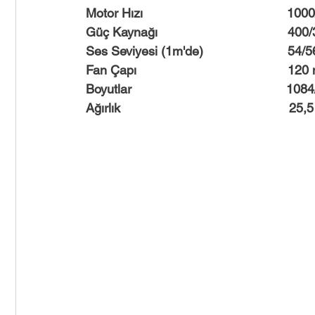
Motor Hızı                                       
Güç Kaynağı                                     
Ses Seviyesi (1m'de)                        54
Fan Çapı                                           1
Boyutlar                                          
Ağırlık                                                25,