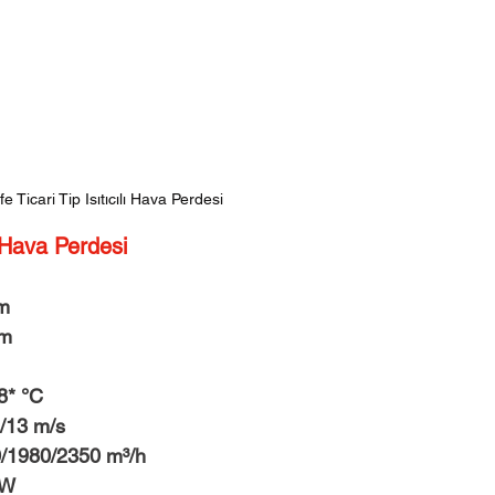
a Perdesi
Niva Life Ticari Tip Hava Perdesi
Midea
Klima
DAIKIN
DAIKIN Bireysel Klimalar
Olefini Kaset Tip
Soğuk Hava Deposu
 Ticari Tip Isıtıcılı Hava Perdesi
ı Hava Perdesi
cm
cm
48* °C
/11/13 m/s
 1660/1980/2350 m³/h
0 W