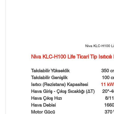
Sente Genel Tip Hava Perdesi
Olefini Ankastre Tip Hav
Midea Duvar Tipi Klima
Midea All Easy Pro Duvar Tipi 
Olefini Genel Tip Hava Perdesi
FreeDoor Hava Perdesi
Niva KLC-H100 Life
Niva KLC-H100 Life Ticari Tip Isıtıcıl
Takılabilir Yükseklik                         350 
Takılabilir Genişlik                           100 
Isıtıcı (Rezistans) Kapasitesi          
11 kW
Hava Giriş - Çıkış Sıcaklığı (ΔT)      20*-
Hava Çıkış Hızı                                  8
Hava Debisi                                     
Motor Gücü                                       37