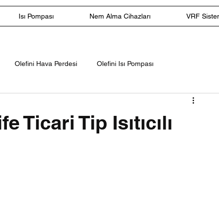
Isı Pompası
Nem Alma Cihazları
VRF Sistem
Olefini Hava Perdesi
Olefini Isı Pompası
lar
Olefini Ticari Tip Klimalar
Niva Hava Perdesi
 Ticari Tip Isıtıcılı
Olefini Endüstriyel Hava Perdesi
100 cm Hava Perdesi
m Hava Perdesi
180 cm Hava Perdesi
200 cm Hava Perdes