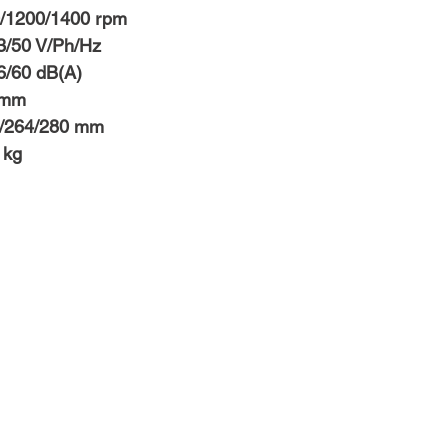
  1000/1200/1400 rpm
400/3/50 V/Ph/Hz
/56/60 dB(A)
20 mm
  1084/264/280 mm
5 kg