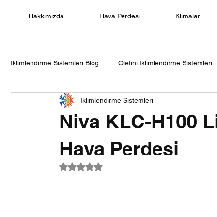
Hakkımızda
Hava Perdesi
Klimalar
İklimlendirme Sistemleri Blog
Olefini İklimlendirme Sistemleri
İklimlendirme Sistemleri
Olefini Nem Alma Cihazları
Olefini Duvar Tipi Split Klima
Niva KLC-H100 Life
Olefini Salon Tipi Klima
Olefini Ticari Tip Hava Perdesi
Hava Perdesi
5 üzerinden NaN yıldız
120 cm Hava Perdesi
140 cm Hava Perdesi
160 c