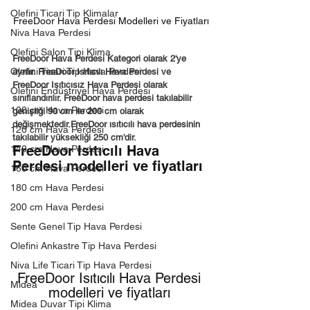
Olefini Ticari Tip Klimalar
FreeDoor Hava Perdesi Modelleri ve Fiyatları
Niva Hava Perdesi
Olefini Salon Tipi Klima
FreeDoor Hava Perdesi Kategori olarak 2'ye 
Olefini Ticari Tip Hava Perdesi
ayrılır. FreeDoor Isıtıcılı Hava Perdesi ve 
FreeDoor Isıtıcısız Hava Perdesi olarak 
Olefini Endüstriyel Hava Perdesi
sınıflandırılır. FreeDoor hava perdesi takılabilir 
100 cm Hava Perdesi
genişliği 90 cm ile 200 cm olarak 
değişmektedir.FreeDoor ısıtıcılı hava perdesinin 
120 cm Hava Perdesi
takılabilir yüksekliği 250 cm'dir.
FreeDoor Isıtıcılı Hava 
140 cm Hava Perdesi
Perdesi modelleri ve fiyatları
160 cm Hava Perdesi
180 cm Hava Perdesi
200 cm Hava Perdesi
Sente Genel Tip Hava Perdesi
Olefini Ankastre Tip Hava Perdesi
Niva Life Ticari Tip Hava Perdesi
FreeDoor Isıtıcılı Hava Perdesi 
Midea
modelleri ve fiyatları
Midea Duvar Tipi Klima