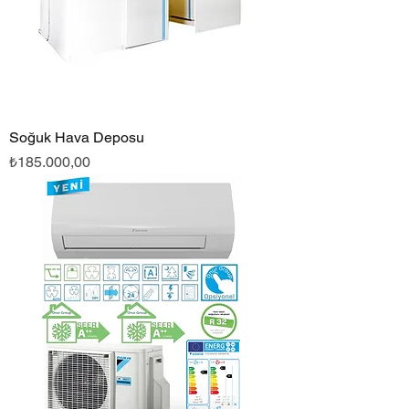
Soğuk Hava Deposu
Fiyat
₺185.000,00