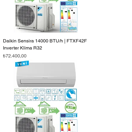
Daikin Sensira 14000 BTU/h | FTXF42F
Inverter Klima R32
Fiyat
₺72.400,00