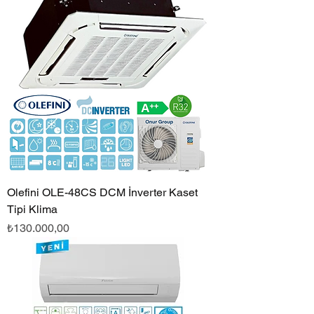
Olefini OLE-48CS DCM İnverter Kaset
Tipi Klima
Fiyat
₺130.000,00