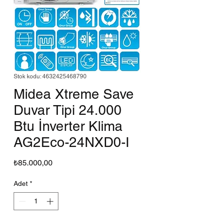
Stok kodu: 4632425468790
Midea Xtreme Save
Duvar Tipi 24.000
Btu İnverter Klima
AG2Eco-24NXD0-I
Fiyat
₺85.000,00
Adet
*