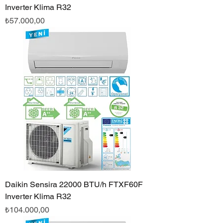
Inverter Klima R32
Fiyat
₺57.000,00
Daikin Sensira 22000 BTU/h FTXF60F
Inverter Klima R32
Fiyat
₺104.000,00