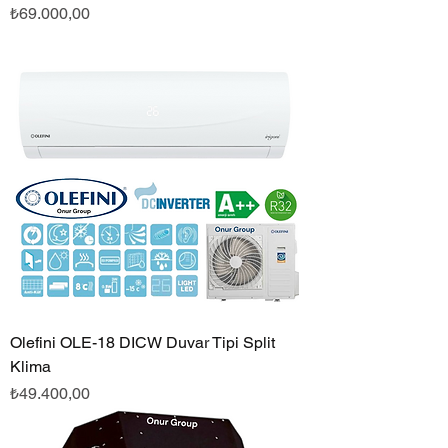
Fiyat
₺69.000,00
Olefini OLE-18 DICW Duvar Tipi Split
Klima
Fiyat
₺49.400,00