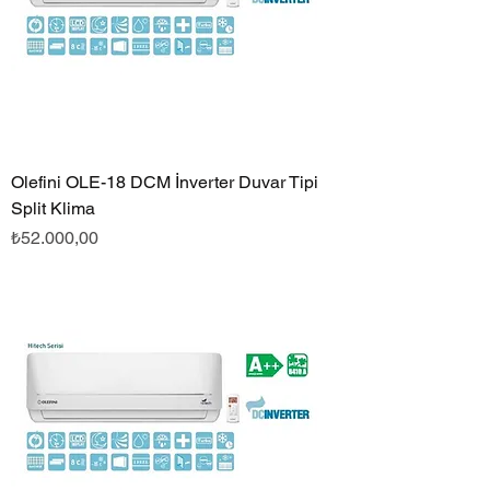
Olefini OLE-18 DCM İnverter Duvar Tipi
Split Klima
Fiyat
₺52.000,00