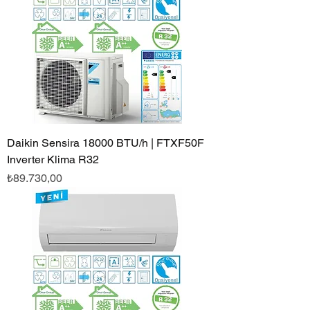
Daikin Sensira 18000 BTU/h | FTXF50F
Inverter Klima R32
Fiyat
₺89.730,00