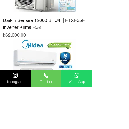
Daikin Sensira 12000 BTU/h | FTXF35F
Inverter Klima R32
Fiyat
₺62.000,00
Instagram
Telefon
WhatsApp