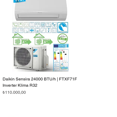
Daikin Sensira 24000 BTU/h | FTXF71F
Inverter Klima R32
Fiyat
₺110.000,00