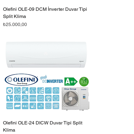
Olefini OLE-09 DCM İnverter Duvar Tipi
Split Klima
Fiyat
₺25.000,00
Olefini OLE-24 DICW Duvar Tipi Split
Klima