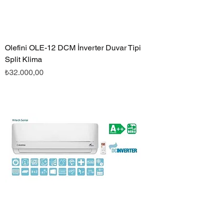
Olefini OLE-12 DCM İnverter Duvar Tipi
Split Klima
Fiyat
₺32.000,00