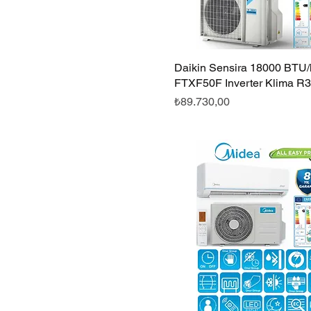
Daikin Sensira 18000 BTU/h
Hızlı Bakış
FTXF50F Inverter Klima R
Fiyat
₺89.730,00