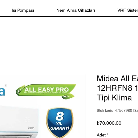
Isı Pompası
Nem Alma Cihazları
VRF Sistem
Midea All 
12HRFN8 1
Tipi Klima
Stok kodu: 4756798013
Fiyat
₺70.000,00
Adet
*