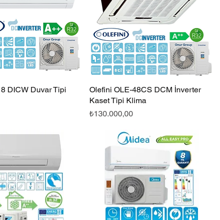
18 DICW Duvar Tipi
Hızlı Bakış
Olefini OLE-48CS DCM İnverter
Hızlı Bakış
Kaset Tipi Klima
Fiyat
₺130.000,00