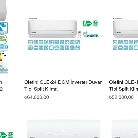
 |
Olefini OLE-24 DCM İnverter Duvar
Hızlı Bakış
Olefini OLE-
32
Tipi Split Klima
Tipi Split Kl
Fiyat
Fiyat
₺64.000,00
₺52.000,00