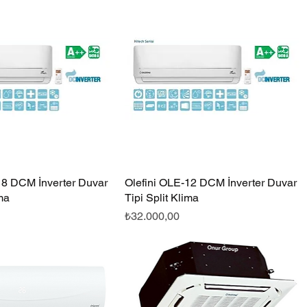
18 DCM İnverter Duvar
Hızlı Bakış
Olefini OLE-12 DCM İnverter Duvar
Hızlı Bakış
ima
Tipi Split Klima
Fiyat
₺32.000,00