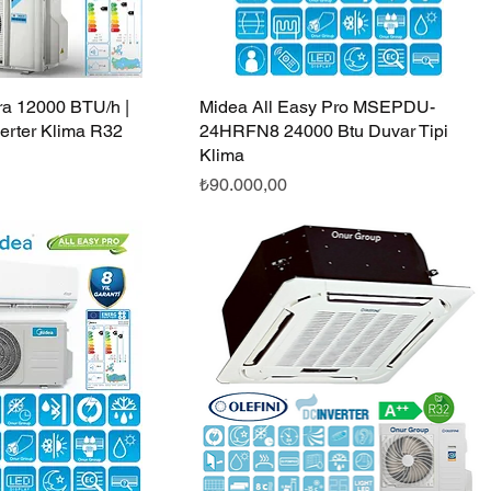
ra 12000 BTU/h |
Hızlı Bakış
Midea All Easy Pro MSEPDU-
Hızlı Bakış
erter Klima R32
24HRFN8 24000 Btu Duvar Tipi
Klima
Fiyat
₺90.000,00