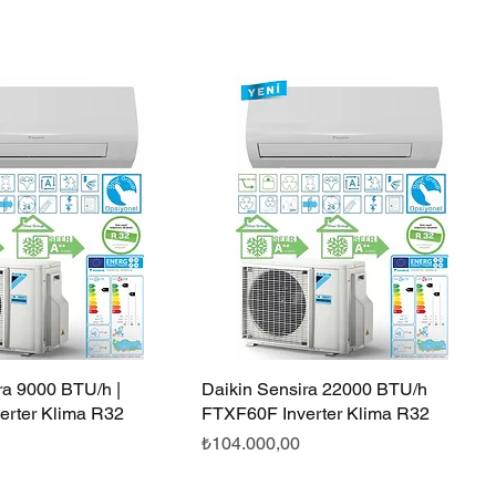
ra 9000 BTU/h |
Hızlı Bakış
Daikin Sensira 22000 BTU/h
Hızlı Bakış
erter Klima R32
FTXF60F Inverter Klima R32
Fiyat
₺104.000,00