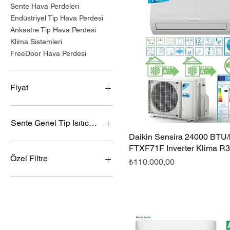
Sente Hava Perdeleri
Endüstriyel Tip Hava Perdesi
Ankastre Tip Hava Perdesi
Klima Sistemleri
FreeDoor Hava Perdesi
Fiyat
₺10.500
₺1.112.000
Sente Genel Tip Isıtıcılı Hava Perdesi Modelleri
Daikin Sensira 24000 BTU/h
Hızlı Bakış
Sente SN-GR-10 Genel Tip
FTXF71F Inverter Klima R
Isıtıcılı Hava Perdesi
Özel Filtre
Fiyat
₺110.000,00
Sente SN-GR-12 Genel Tip
Isıtıcılı Hava Perdesi
Hava Perdesi
Sente SN-GR-14 Genel Tip
Nem Alma Cihazı
Isıtıcılı Hava Perdesi
Olefini Nem Alma Cihazı
Sente SN-GR-16 Genel Tip
Isıtıcısız Hava Perdesi
Isıtıcılı Hava Perdesi
Salon Tipi Split Klima