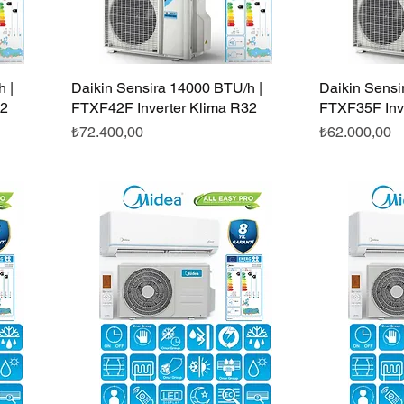
 |
Daikin Sensira 14000 BTU/h |
Hızlı Bakış
Daikin Sensi
32
FTXF42F Inverter Klima R32
FTXF35F Inv
Fiyat
Fiyat
₺72.400,00
₺62.000,00