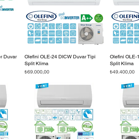
er Duvar
Olefini OLE-24 DICW Duvar Tipi
Hızlı Bakış
Olefini OLE-
Split Klima
Split Klima
Fiyat
Fiyat
₺69.000,00
₺49.400,00