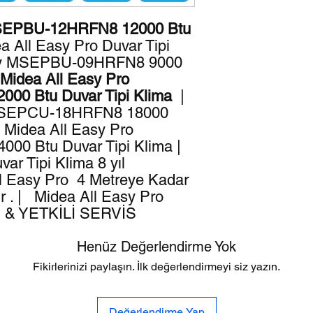
MSEPBU-12HRFN8 12000 Btu
ea All Easy Pro Duvar Tipi
asy MSEPBU-09HRFN8 9000
Midea All Easy Pro
0 Btu Duvar Tipi Klima
|
 MSEPCU-18HRFN8 18000
| Midea All Easy Pro
0 Btu Duvar Tipi Klima |
ar Tipi Klima 8 yıl
ll Easy Pro 4 Metreye Kadar
r . | Midea All Easy Pro
ayi & YETKİLİ SERVİS
Henüz Değerlendirme Yok
Fikirlerinizi paylaşın. İlk değerlendirmeyi siz yazın.
Değerlendirme Yap