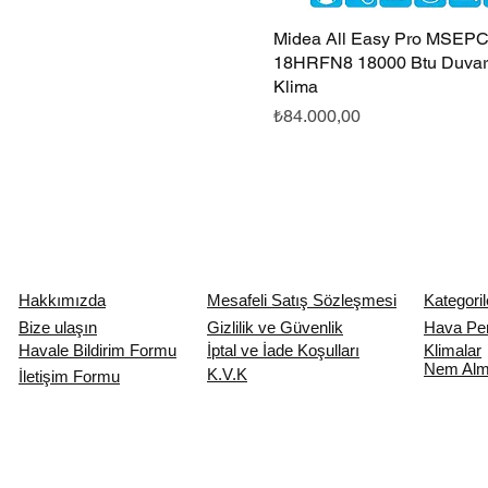
Midea All Easy Pro MSEP
Hızlı Bakış
18HRFN8 18000 Btu Duvar 
Klima
Fiyat
₺84.000,00
Hakkımızda
Mesafeli Satış Sözleşmesi
Kategoril
Bize ulaşın
Gizlilik ve Güvenlik
Hava Pe
Havale Bildirim Formu
İptal ve İade Koşulları
Klimalar
Nem Alma
K.V.K
İletişim Formu
import wixLocation from 'wix-location'; import wixSeo from 'wix-seo'; $w.onReady(function () { con
item.description.replace(/<[^>]*>?/gm, '').substring(0, 500) : productName; const productImage =
item.price.toString() : "0"; const availability = item.inStock ? "https://schema.org/InStock" : "h
"image": [ productImage ], "url": productUrl, "sku": productSku, "brand": { "@type": "Brand", "name"
"seller": { "@type": "Organization", "name": "İklimlendirme Sistemleri" }, "shippingDetails": { "@
"hasMerchantReturnPolicy": { "@type": "MerchantReturnPolicy", "applicableCountry": "TR", "ret