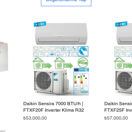
Daikin Sensira 7000 BTU/h |
Hızlı Bakış
Daikin Sensi
FTXF20F Inverter Klima R32
FTXF25F Inv
Fiyat
Fiyat
₺53.000,00
₺57.000,00