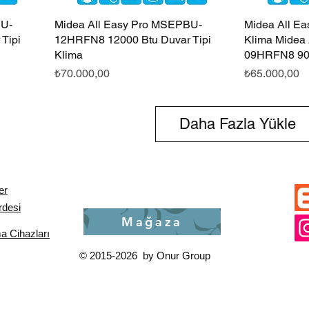
CU-
Midea All Easy Pro MSEPBU-
Hızlı Bakış
Midea All Ea
Tipi
12HRFN8 12000 Btu Duvar Tipi
Klima Midea
Klima
09HRFN8 90
Fiyat
Fiyat
₺70.000,00
₺65.000,00
Daha Fazla Yükle
er
rdesi
Mağaza
 Cihazları
© 2015-2026 by Onur Group
st product = $w('#productPage1').getProduct(); product.then((item) => { const productUrl = wixLoca
 item.mainMedia && item.mainMedia.image ? item.mainMedia.image.url : ""; const productSku = item
ttps://schema.org/OutOfStock"; const schema = { "@context": "https://schema.org", "@type": "Produc
: productBrand }, "offers": { "@type": "Offer", "url": productUrl, "priceCurrency": "TRY", "price": p
type": "OfferShippingDetails", "shippingDestination": { "@type": "DefinedRegion", "addressCountry":
urnPolicyCategory": "https://schema.org/MerchantReturnFiniteReturnWindow", "merchantReturnDays