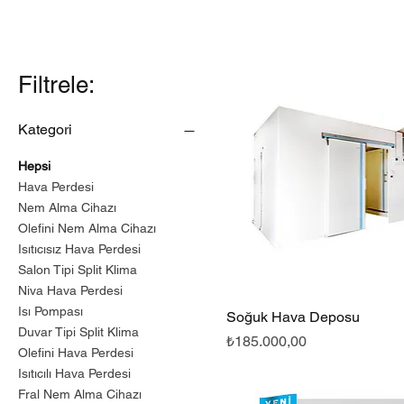
Filtrele:
Kategori
Hepsi
Hava Perdesi
Nem Alma Cihazı
Olefini Nem Alma Cihazı
Isıtıcısız Hava Perdesi
Salon Tipi Split Klima
Niva Hava Perdesi
Isı Pompası
Soğuk Hava Deposu
Hızlı Bakış
Duvar Tipi Split Klima
Fiyat
₺185.000,00
Olefini Hava Perdesi
Isıtıcılı Hava Perdesi
Fral Nem Alma Cihazı