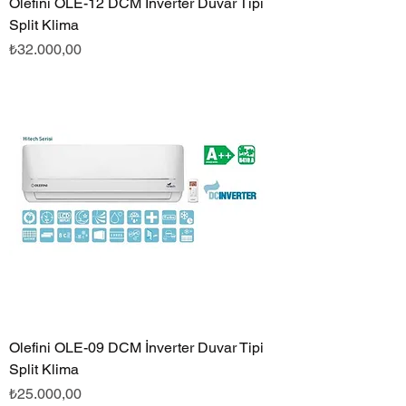
Olefini OLE-12 DCM İnverter Duvar Tipi
Split Klima
Fiyat
₺32.000,00
Olefini OLE-09 DCM İnverter Duvar Tipi
Split Klima
Fiyat
₺25.000,00