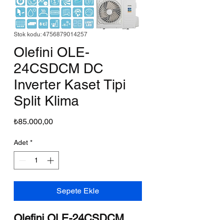
Stok kodu: 4756879014257
Olefini OLE-
24CSDCM DC
Inverter Kaset Tipi
Split Klima
Fiyat
₺85.000,00
Adet
*
Sepete Ekle
Olefini OLE-24CSDCM