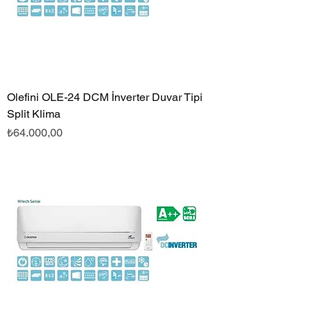
Olefini OLE-24 DCM İnverter Duvar Tipi
Split Klima
Fiyat
₺64.000,00