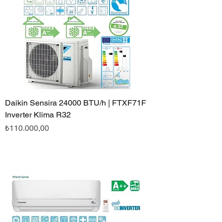
Daikin Sensira 24000 BTU/h | FTXF71F
Inverter Klima R32
Fiyat
₺110.000,00