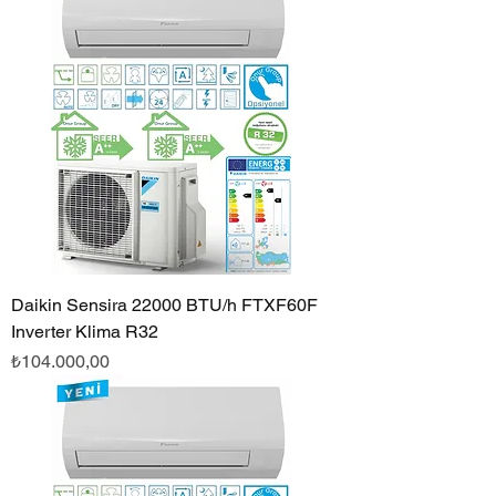
Daikin Sensira 22000 BTU/h FTXF60F
Inverter Klima R32
Fiyat
₺104.000,00