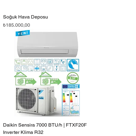
Soğuk Hava Deposu
Fiyat
₺185.000,00
Daikin Sensira 7000 BTU/h | FTXF20F
Inverter Klima R32