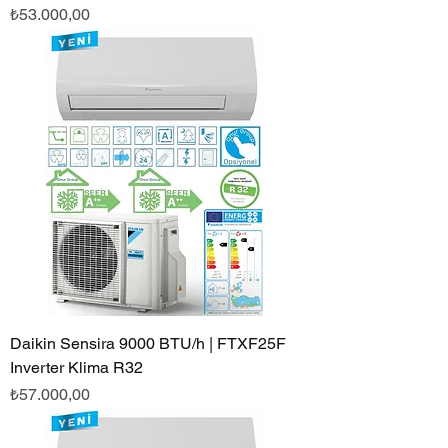
Fiyat
₺53.000,00
Daikin Sensira 9000 BTU/h | FTXF25F
Inverter Klima R32
Fiyat
₺57.000,00