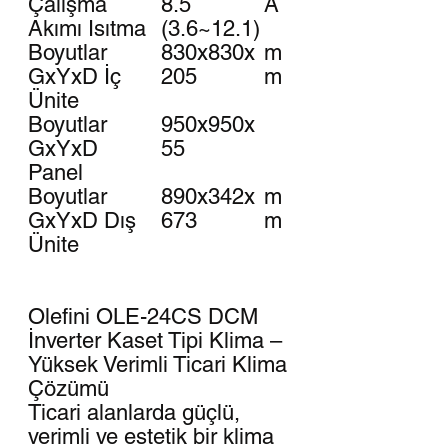
Çalışma
8.5
A
Akımı Isıtma
(3.6~12.1)
Boyutlar
830x830x
m
GxYxD İç
205
m
Ünite
Boyutlar
950x950x
GxYxD
55
Panel
Boyutlar
890x342x
m
GxYxD Dış
673
m
Ünite
Olefini OLE-24CS DCM
İnverter Kaset Tipi Klima –
Yüksek Verimli Ticari Klima
Çözümü
Ticari alanlarda güçlü,
verimli ve estetik bir klima