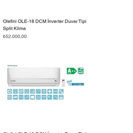
Olefini OLE-18 DCM İnverter Duvar Tipi
Split Klima
Fiyat
₺52.000,00