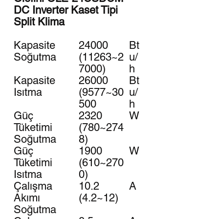
DC Inverter Kaset Tipi
Split Klima
Kapasite
24000
Bt
Soğutma
(11263~2
u/
7000)
h
Kapasite
26000
Bt
Isıtma
(9577~30
u/
500
h
Güç
2320
W
Tüketimi
(780~274
Soğutma
8)
Güç
1900
W
Tüketimi
(610~270
Isıtma
0)
Çalışma
10.2
A
Akımı
(4.2~12)
Soğutma