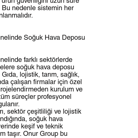
e ürün güvenliğini uzun süre
. Bu nedenle sistemin her
nlanmalıdır.
enelinde Soğuk Hava Deposu
elinde farklı sektörlerde
tmelere soğuk hava deposu
ıda, lojistik, tarım, sağlık,
da çalışan firmalar için özel
r. Projelendirmeden kurulum ve
tüm süreçler profesyonel
ulanır.
, sektör çeşitliliği ve lojistik
lındığında, soğuk hava
rinde keşif ve teknik
m taşır. Onur Group bu