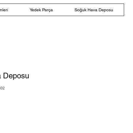
leri
Yedek Parça
Soğuk Hava Deposu
a Deposu
802