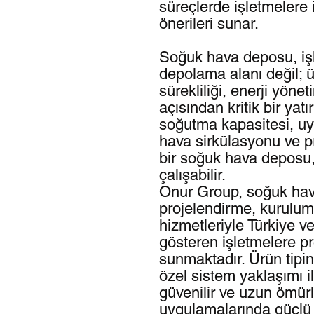
süreçlerde işletmelere 
önerileri sunar.
Soğuk hava deposu, işle
depolama alanı değil; ü
sürekliliği, enerji yöne
açısından kritik bir yat
soğutma kapasitesi, uy
hava sirkülasyonu ve p
bir soğuk hava deposu, 
çalışabilir.
Onur Group, soğuk hav
projelendirme, kurulum
hizmetleriyle Türkiye ve
gösteren işletmelere p
sunmaktadır. Ürün tipin
özel sistem yaklaşımı i
güvenilir ve uzun ömü
uygulamalarında güçlü 