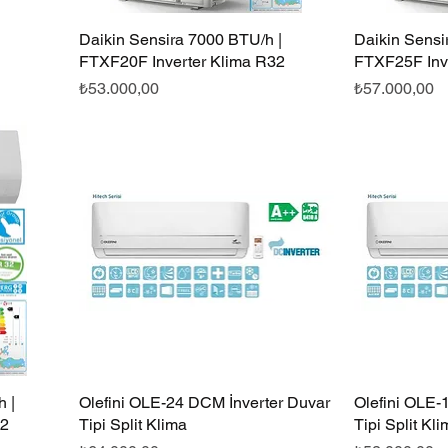
Daikin Sensira 7000 BTU/h |
Hızlı Bakış
Daikin Sensi
FTXF20F Inverter Klima R32
FTXF25F Inv
Fiyat
Fiyat
₺53.000,00
₺57.000,00
 |
Olefini OLE-24 DCM İnverter Duvar
Hızlı Bakış
Olefini OLE-
32
Tipi Split Klima
Tipi Split Kl