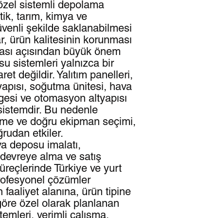
özel sistemli depolama
istik, tarım, kimya ve
üvenli şekilde saklanabilmesi
ar, ürün kalitesinin korunması
ması açısından büyük önem
u sistemleri yalnızca bir
t değildir. Yalıtım panelleri,
yapısı, soğutma ünitesi, hava
esi ve otomasyon altyapısı
r sistemdir. Bu nedenle
rme ve doğru ekipman seçimi,
rudan etkiler.
a deposu imalatı,
 devreye alma ve satış
üreçlerinde Türkiye ve yurt
profesyonel çözümler
 faaliyet alanına, ürün tipine
göre özel olarak planlanan
emleri, verimli çalışma,