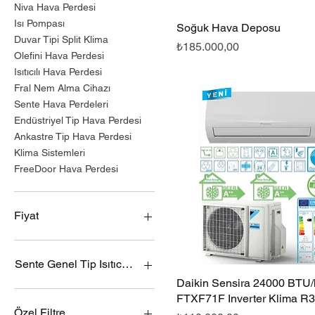
Niva Hava Perdesi
Isı Pompası
Soğuk Hava Deposu
Hızlı Bakış
Duvar Tipi Split Klima
Fiyat
₺185.000,00
Olefini Hava Perdesi
Isıtıcılı Hava Perdesi
Fral Nem Alma Cihazı
Sente Hava Perdeleri
Endüstriyel Tip Hava Perdesi
Ankastre Tip Hava Perdesi
Klima Sistemleri
FreeDoor Hava Perdesi
Fiyat
₺10.500
₺1.112.000
Sente Genel Tip Isıtıcılı Hava Perdesi Modelleri
Daikin Sensira 24000 BTU/h
Hızlı Bakış
Sente SN-GR-10 Genel Tip
FTXF71F Inverter Klima R
Isıtıcılı Hava Perdesi
Özel Filtre