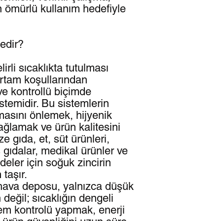
n ömürlü kullanım hedefiyle
edir?
rli sıcaklıkta tutulması
ortam koşullarından
ve kontrollü biçimde
stemidir. Bu sistemlerin
masını önlemek, hijyenik
ğlamak ve ürün kalitesini
ze gıda, et, süt ürünleri,
ıdalar, medikal ürünler ve
ler için soğuk zincirin
taşır.
hava deposu, yalnızca düşük
 değil; sıcaklığın dengeli
em kontrolü yapmak, enerji