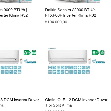
ra 9000 BTU/h |
Hızlı Bakış
Daikin Sensira 22000 BTU/h
Hızlı Bakış
erter Klima R32
FTXF60F Inverter Klima R32
Fiyat
₺104.000,00
18 DCM İnverter Duvar
Hızlı Bakış
Olefini OLE-12 DCM İnverter Duvar
Hızlı Bakış
ima
Tipi Split Klima