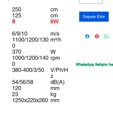
250
cm
125
cm
Sepete Ekle
8
kW
6/9/10
m/s
1100/1200/130
m³/h
0
370
W
1000/1200/140
rpm
0
WhatsApp iletişim hat
380-400/3/50
V/Ph/H
z
54/56/58
dB(A)
120
mm
23
kg
1250x220x260
mm