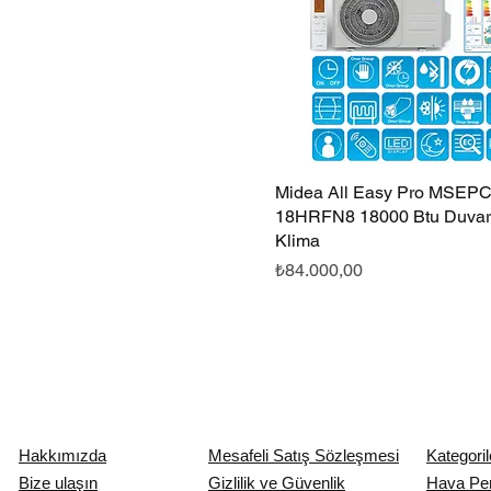
Midea All Easy Pro MSEP
Hızlı Bakış
18HRFN8 18000 Btu Duvar 
Klima
Fiyat
₺84.000,00
Hakkımızda
Mesafeli Satış Sözleşmesi
Kategoril
Bize ulaşın
Gizlilik ve Güvenlik
Hava Pe