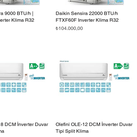
ra 9000 BTU/h |
Hızlı Bakış
Daikin Sensira 22000 BTU/h
Hızlı Bakış
erter Klima R32
FTXF60F Inverter Klima R32
Fiyat
₺104.000,00
18 DCM İnverter Duvar
Hızlı Bakış
Olefini OLE-12 DCM İnverter Duvar
Hızlı Bakış
ima
Tipi Split Klima