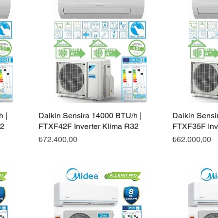
 |
Daikin Sensira 14000 BTU/h |
Hızlı Bakış
Daikin Sensi
32
FTXF42F Inverter Klima R32
FTXF35F Inv
Fiyat
Fiyat
₺72.400,00
₺62.000,00