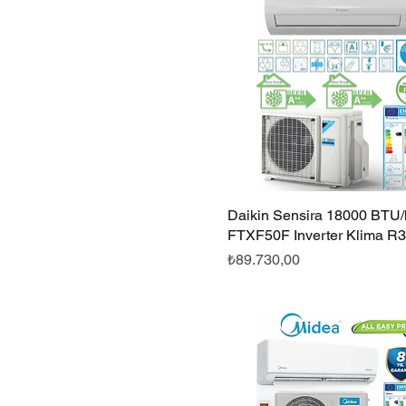
Daikin Sensira 18000 BTU/h
Hızlı Bakış
FTXF50F Inverter Klima R
Fiyat
₺89.730,00