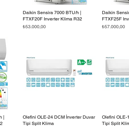
Daikin Sensira 7000 BTU/h |
Hızlı Bakış
Daikin Sensi
FTXF20F Inverter Klima R32
FTXF25F Inv
Fiyat
Fiyat
₺53.000,00
₺57.000,00
 |
Olefini OLE-24 DCM İnverter Duvar
Hızlı Bakış
Olefini OLE-
32
Tipi Split Klima
Tipi Split Kl