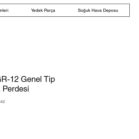
leri
Yedek Parça
Soğuk Hava Deposu
R-12 Genel Tip
va Perdesi
642