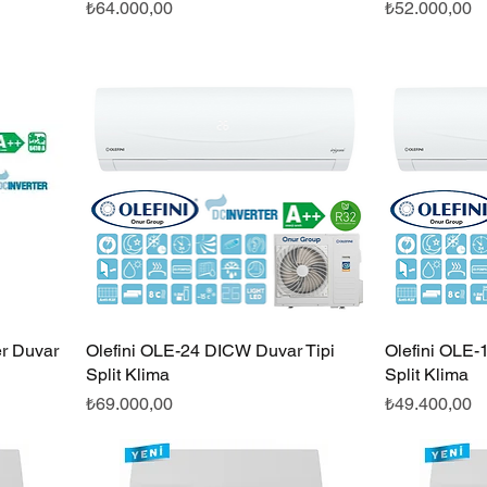
Fiyat
Fiyat
₺64.000,00
₺52.000,00
er Duvar
Olefini OLE-24 DICW Duvar Tipi
Hızlı Bakış
Olefini OLE-
Split Klima
Split Klima
Fiyat
Fiyat
₺69.000,00
₺49.400,00