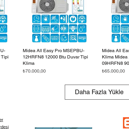
CU-
Midea All Easy Pro MSEPBU-
Hızlı Bakış
Midea All Ea
Tipi
12HRFN8 12000 Btu Duvar Tipi
Klima Midea
Klima
09HRFN8 90
Fiyat
Fiyat
₺70.000,00
₺65.000,00
Daha Fazla Yükle
er
rdesi