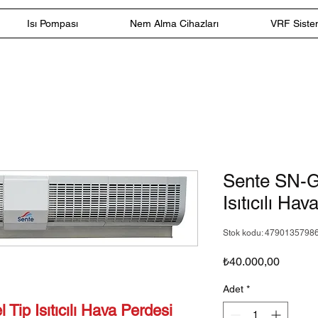
Isı Pompası
Nem Alma Cihazları
VRF Sistem
Sente SN-G
Isıtıcılı Ha
Stok kodu: 4790135798
Fiyat
₺40.000,00
Adet
*
ip Isıtıcılı Hava Perdesi