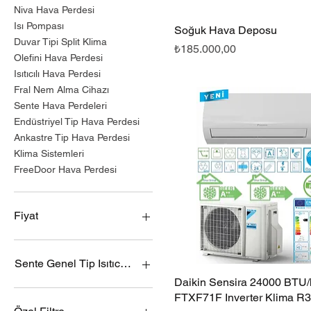
Niva Hava Perdesi
Isı Pompası
Soğuk Hava Deposu
Hızlı Bakış
Duvar Tipi Split Klima
Fiyat
₺185.000,00
Olefini Hava Perdesi
Isıtıcılı Hava Perdesi
Fral Nem Alma Cihazı
Sente Hava Perdeleri
Endüstriyel Tip Hava Perdesi
Ankastre Tip Hava Perdesi
Klima Sistemleri
FreeDoor Hava Perdesi
Fiyat
₺10.500
₺1.112.000
Sente Genel Tip Isıtıcılı Hava Perdesi Modelleri
Daikin Sensira 24000 BTU/h
Hızlı Bakış
Sente SN-GR-10 Genel Tip
FTXF71F Inverter Klima R
Isıtıcılı Hava Perdesi