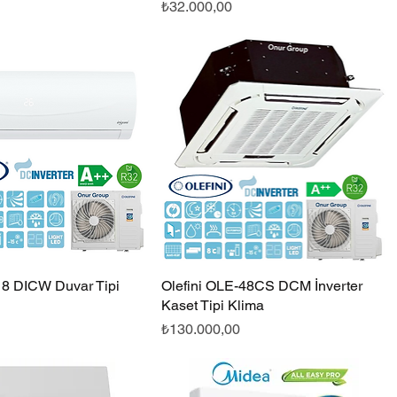
Fiyat
₺32.000,00
18 DICW Duvar Tipi
Hızlı Bakış
Olefini OLE-48CS DCM İnverter
Hızlı Bakış
Kaset Tipi Klima
Fiyat
₺130.000,00