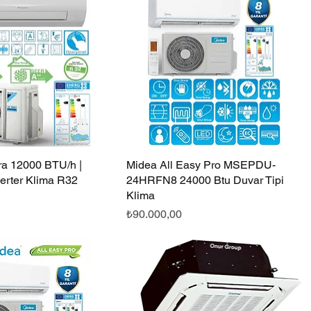
ra 12000 BTU/h |
Hızlı Bakış
Midea All Easy Pro MSEPDU-
Hızlı Bakış
erter Klima R32
24HRFN8 24000 Btu Duvar Tipi
Klima
Fiyat
₺90.000,00