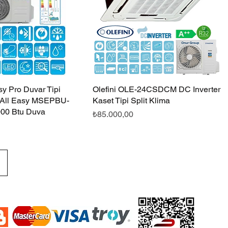
sy Pro Duvar Tipi
Hızlı Bakış
Olefini OLE-24CSDCM DC Inverter
Hızlı Bakış
 All Easy MSEPBU-
Kaset Tipi Split Klima
00 Btu Duva
Fiyat
₺85.000,00