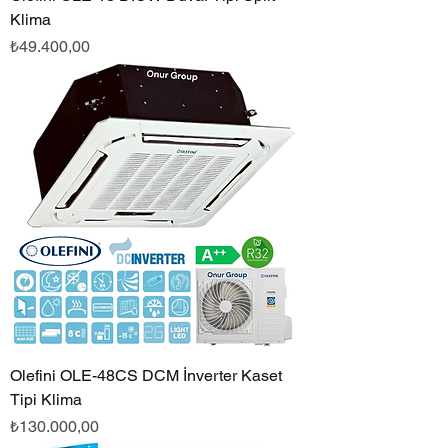
Klima
Fiyat
₺49.400,00
Olefini OLE-48CS DCM İnverter Kaset
Tipi Klima
Fiyat
₺130.000,00