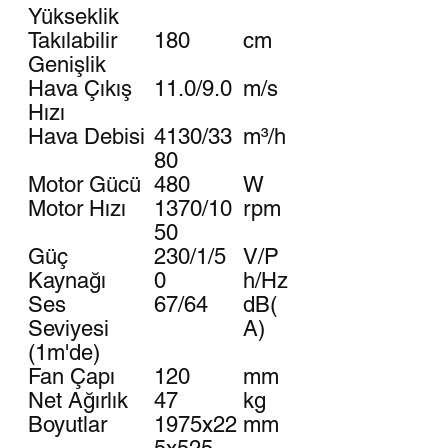
Yükseklik
Takılabilir
180
cm
Genişlik
Hava Çıkış
11.0/9.0
m/s
Hızı
Hava Debisi
4130/33
m³/h
80
Motor Gücü
480
W
Motor Hızı
1370/10
rpm
50
Güç
230/1/5
V/P
Kaynağı
0
h/Hz
Ses
67/64
dB(
Seviyesi
A)
(1m'de)
Fan Çapı
120
mm
Net Ağırlık
47
kg
Boyutlar
1975x22
mm