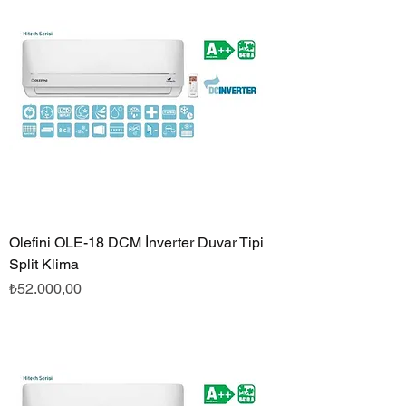
Olefini OLE-18 DCM İnverter Duvar Tipi
Split Klima
Fiyat
₺52.000,00