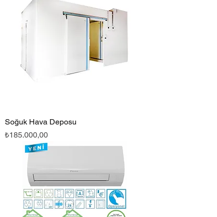
Soğuk Hava Deposu
Fiyat
₺185.000,00