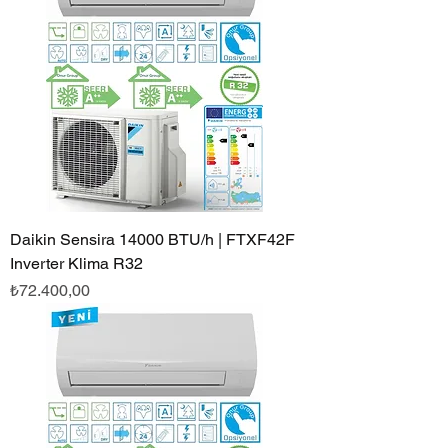
Daikin Sensira 14000 BTU/h | FTXF42F
Inverter Klima R32
Fiyat
₺72.400,00