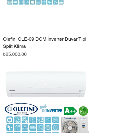
Olefini OLE-09 DCM İnverter Duvar Tipi
Split Klima
Fiyat
₺25.000,00