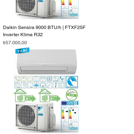
Daikin Sensira 9000 BTU/h | FTXF25F
Inverter Klima R32
Fiyat
₺57.000,00