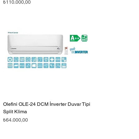
Fiyat
₺110.000,00
Olefini OLE-24 DCM İnverter Duvar Tipi
Split Klima
Fiyat
₺64.000,00