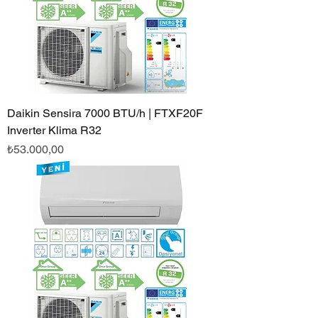
Daikin Sensira 7000 BTU/h | FTXF20F
Inverter Klima R32
Fiyat
₺53.000,00