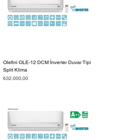
Olefini OLE-12 DCM İnverter Duvar Tipi
Split Klima
Fiyat
₺32.000,00