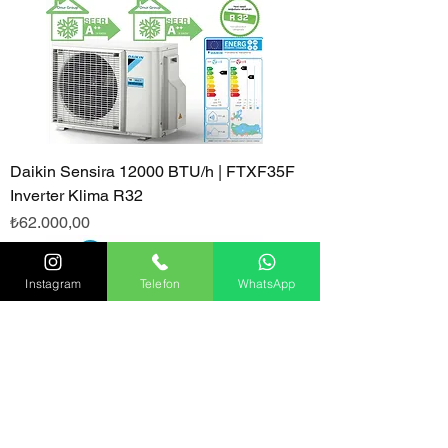
Daikin Sensira 12000 BTU/h | FTXF35F
Inverter Klima R32
Fiyat
₺62.000,00
Instagram
Telefon
WhatsApp