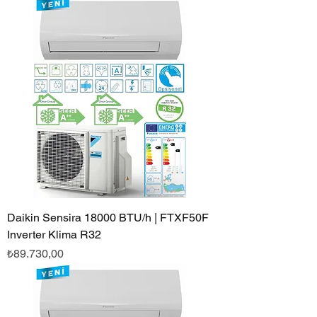
Daikin Sensira 18000 BTU/h | FTXF50F
Inverter Klima R32
Fiyat
₺89.730,00