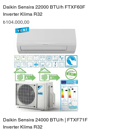
Daikin Sensira 22000 BTU/h FTXF60F
Inverter Klima R32
Fiyat
₺104.000,00
Daikin Sensira 24000 BTU/h | FTXF71F
Inverter Klima R32