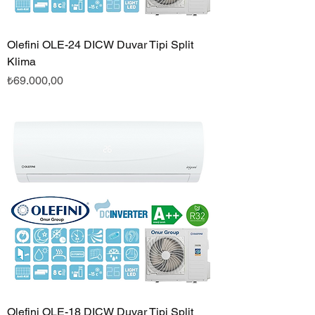
Olefini OLE-24 DICW Duvar Tipi Split
Klima
Fiyat
₺69.000,00
Olefini OLE-18 DICW Duvar Tipi Split