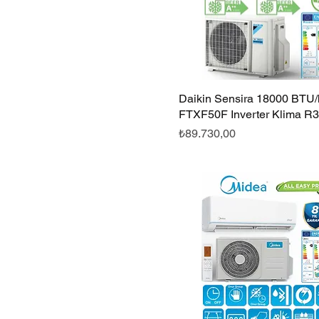
Daikin Sensira 18000 BTU/h
Hızlı Bakış
FTXF50F Inverter Klima R
Fiyat
₺89.730,00