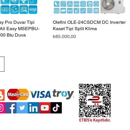
sy Pro Duvar Tipi
Hızlı Bakış
Olefini OLE-24CSDCM DC Inverter
Hızlı Bakış
 All Easy MSEPBU-
Kaset Tipi Split Klima
00 Btu Duva
Fiyat
₺85.000,00
tion.url; const productName = item.name || ""; const productDescription = item.description ?
.sku || ""; const productBrand = item.brand || "Onur Group"; const productPrice = item.price ?