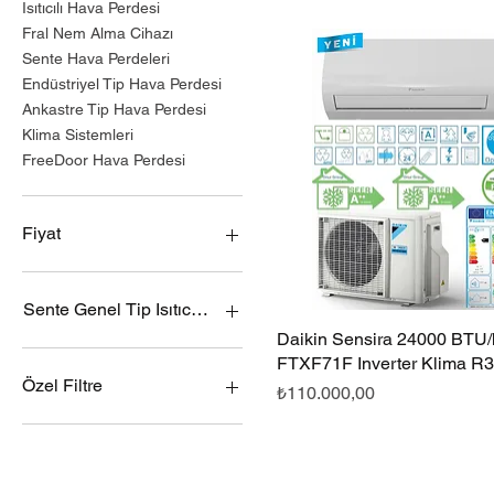
Isıtıcılı Hava Perdesi
Fral Nem Alma Cihazı
Sente Hava Perdeleri
Endüstriyel Tip Hava Perdesi
Ankastre Tip Hava Perdesi
Klima Sistemleri
FreeDoor Hava Perdesi
Fiyat
₺10.500
₺1.112.000
Sente Genel Tip Isıtıcılı Hava Perdesi Modelleri
Daikin Sensira 24000 BTU/h
Hızlı Bakış
Sente SN-GR-10 Genel Tip
FTXF71F Inverter Klima R
Isıtıcılı Hava Perdesi
Özel Filtre
Fiyat
₺110.000,00
Sente SN-GR-12 Genel Tip
Isıtıcılı Hava Perdesi
Hava Perdesi
Sente SN-GR-14 Genel Tip
Nem Alma Cihazı
Isıtıcılı Hava Perdesi
Olefini Nem Alma Cihazı