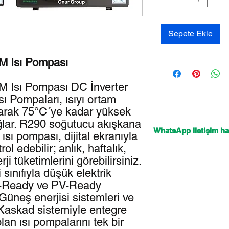
Sepete Ekle
M Isı Pompası
 Isı Pompası DC İnverter
sı Pompaları, ısıyı ortam
arak 75°C´ye kadar yüksek
ağlar. R290 soğutucu akışkana
WhatsApp iletişim hat
ısı pompası, dijital ekranıyla
rol edebilir; anlık, haftalık,
rji tüketimlerini görebilirsiniz.
sınıfıyla düşük elektrik
SG-Ready ve PV-Ready
 Güneş enerjisi sistemleri ve
Kaskad sistemiyle entegre
lan ısı pompalarını tek bir