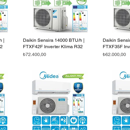
 |
Daikin Sensira 14000 BTU/h |
Hızlı Bakış
Daikin Sensi
32
FTXF42F Inverter Klima R32
FTXF35F Inv
Fiyat
Fiyat
₺72.400,00
₺62.000,00