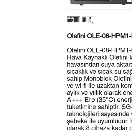
Olefini OLE-08-HPM1-
Olefini OLE-08-HPM1-M
Hava Kaynaklı Olefini I
havasından suya aktar
sıcaklık ve sıcak su s
sahip Monoblok Olefini 
ve wi-fi ile uzaktan kont
aylık ve yıllık olarak ene
A+++ Erp (35°C) enerji 
tüketimine sahiptir. 
teknolojileri sayesinde
şebeke ile uyumludur. 
olarak 8 cihaza kadar o