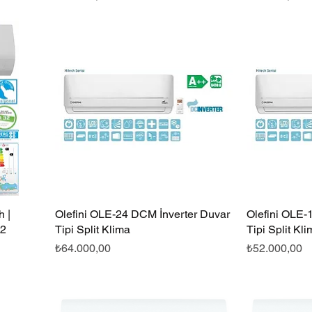
 |
Olefini OLE-24 DCM İnverter Duvar
Hızlı Bakış
Olefini OLE-
32
Tipi Split Klima
Tipi Split Kl
Fiyat
Fiyat
₺64.000,00
₺52.000,00