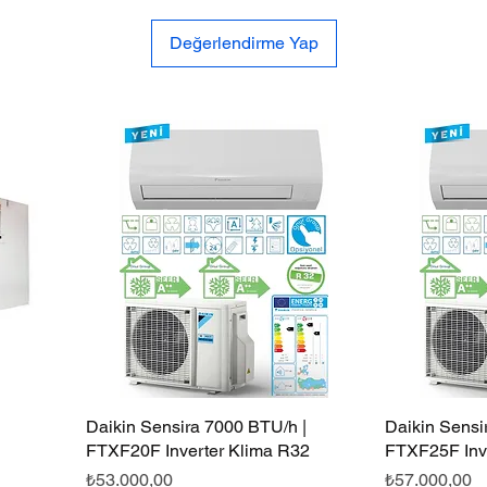
Değerlendirme Yap
Daikin Sensira 7000 BTU/h |
Hızlı Bakış
Daikin Sensi
FTXF20F Inverter Klima R32
FTXF25F Inv
Fiyat
Fiyat
₺53.000,00
₺57.000,00