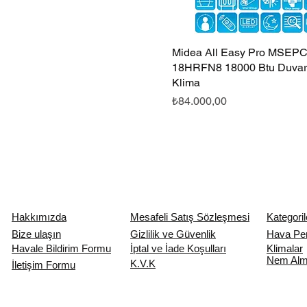
Midea All Easy Pro MSEP
Hızlı Bakış
18HRFN8 18000 Btu Duvar 
Klima
Fiyat
₺84.000,00
Hakkımızda
Mesafeli Satış Sözleşmesi
Kategoril
Bize ulaşın
Gizlilik ve Güvenlik
Hava Pe
Havale Bildirim Formu
İptal ve İade Koşulları
Klimalar
Nem Alma
K.V.K
İletişim Formu
import wixLocation from 'wix-location'; import wixSeo from 'wix-seo'; $w.onReady(function () { con
item.description.replace(/<[^>]*>?/gm, '').substring(0, 500) : productName; const productImage =