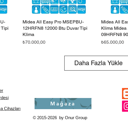
CU-
Midea All Easy Pro MSEPBU-
Hızlı Bakış
Midea All Ea
Tipi
12HRFN8 12000 Btu Duvar Tipi
Klima Midea
Klima
09HRFN8 90
Fiyat
Fiyat
₺70.000,00
₺65.000,00
Daha Fazla Yükle
er
rdesi
Mağaza
 Cihazları
© 2015-2026 by Onur Group
st product = $w('#productPage1').getProduct(); product.then((item) => { const productUrl = wixLoca
 item.mainMedia && item.mainMedia.image ? item.mainMedia.image.url : ""; const productSku = item