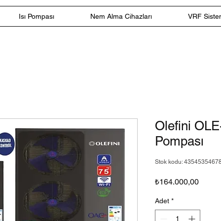
Isı Pompası
Nem Alma Cihazları
VRF Sistem
Olefini OL
Pompası
Stok kodu: 4354535467
Fiyat
₺164.000,00
Adet
*