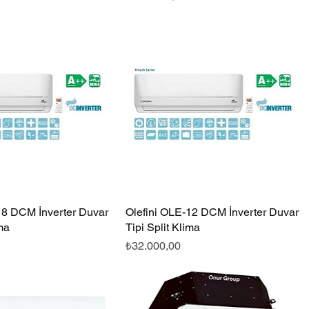
18 DCM İnverter Duvar
Hızlı Bakış
Olefini OLE-12 DCM İnverter Duvar
Hızlı Bakış
ima
Tipi Split Klima
Fiyat
₺32.000,00