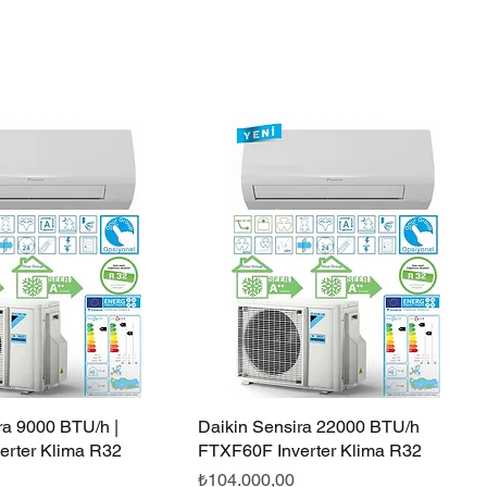
ra 9000 BTU/h |
Hızlı Bakış
Daikin Sensira 22000 BTU/h
Hızlı Bakış
erter Klima R32
FTXF60F Inverter Klima R32
Fiyat
₺104.000,00