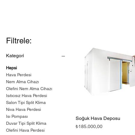
Filtrele:
Kategori
Hepsi
Hava Perdesi
Nem Alma Cihazı
Olefini Nem Alma Cihazı
Isıtıcısız Hava Perdesi
Salon Tipi Split Klima
Niva Hava Perdesi
Isı Pompası
Soğuk Hava Deposu
Hızlı Bakış
Duvar Tipi Split Klima
Fiyat
₺185.000,00
Olefini Hava Perdesi