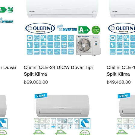
er Duvar
Olefini OLE-24 DICW Duvar Tipi
Hızlı Bakış
Olefini OLE-
Split Klima
Split Klima
Fiyat
Fiyat
₺69.000,00
₺49.400,00