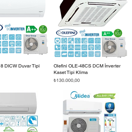
18 DICW Duvar Tipi
Hızlı Bakış
Olefini OLE-48CS DCM İnverter
Hızlı Bakış
Kaset Tipi Klima
Fiyat
₺130.000,00