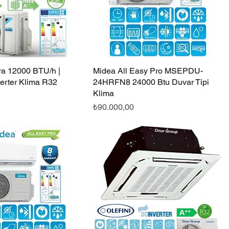
ra 12000 BTU/h |
Hızlı Bakış
Midea All Easy Pro MSEPDU-
Hızlı Bakış
erter Klima R32
24HRFN8 24000 Btu Duvar Tipi
Klima
Fiyat
₺90.000,00