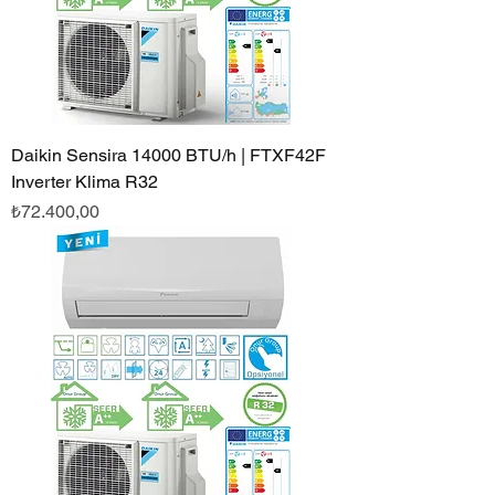
Daikin Sensira 14000 BTU/h | FTXF42F
Inverter Klima R32
Fiyat
₺72.400,00