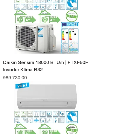
Daikin Sensira 18000 BTU/h | FTXF50F
Inverter Klima R32
Fiyat
₺89.730,00