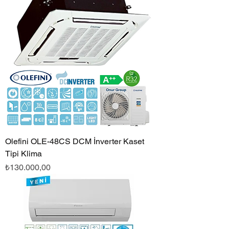
Olefini OLE-48CS DCM İnverter Kaset
Tipi Klima
Fiyat
₺130.000,00