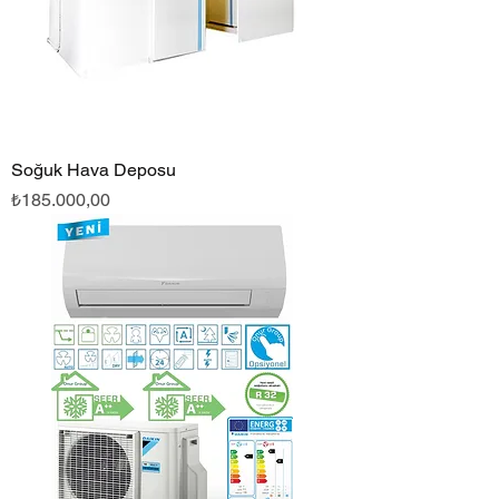
Soğuk Hava Deposu
Fiyat
₺185.000,00