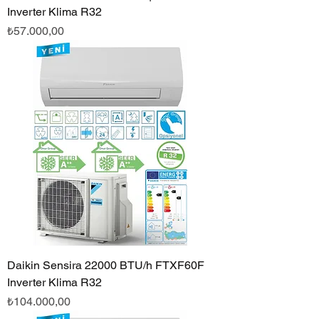
Inverter Klima R32
Fiyat
₺57.000,00
Daikin Sensira 22000 BTU/h FTXF60F
Inverter Klima R32
Fiyat
₺104.000,00