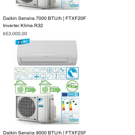
Daikin Sensira 7000 BTU/h | FTXF20F
Inverter Klima R32
Fiyat
₺53.000,00
Daikin Sensira 9000 BTU/h | FTXF25F