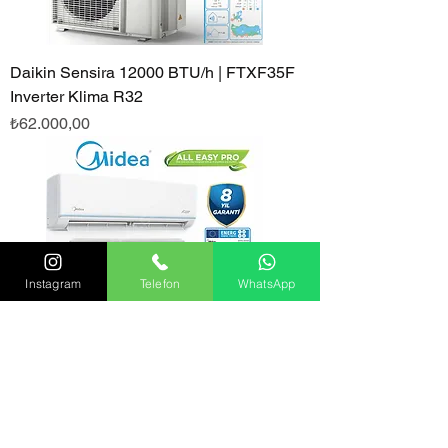
Daikin Sensira 12000 BTU/h | FTXF35F
Inverter Klima R32
Fiyat
₺62.000,00
Instagram
Telefon
WhatsApp