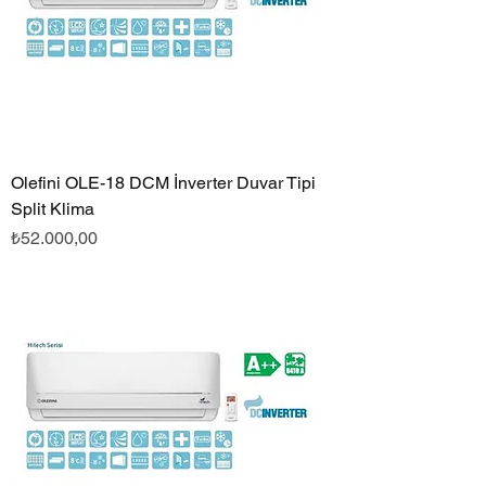
Olefini OLE-18 DCM İnverter Duvar Tipi
Split Klima
Fiyat
₺52.000,00