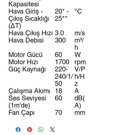
Kapasitesi
Hava Giriş -
20* -
°C
Çıkış Sıcaklığı
25**
(ΔT)
Hava Çıkış Hızı
3.0
m/s
Hava Debisi
300
m³/
h
Motor Gücü
60
W
Motor Hızı
1700
rpm
Güç Kaynağı
220-
V/P
240/1/
h/H
50
z
Çalışma Akımı
18
A
Ses Seviyesi
60
dB(
(1m'de)
A)
Fan Çapı
70
mm