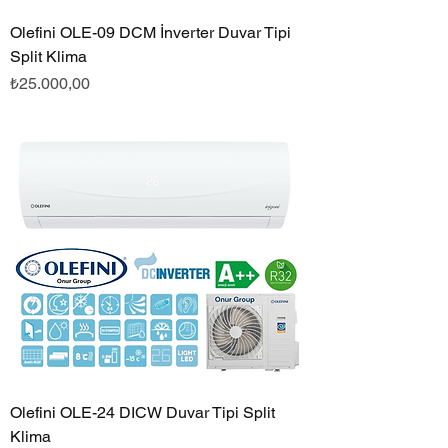
Olefini OLE-09 DCM İnverter Duvar Tipi
Split Klima
Fiyat
₺25.000,00
Olefini OLE-24 DICW Duvar Tipi Split
Klima