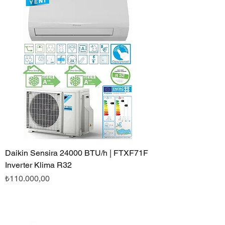
Daikin Sensira 24000 BTU/h | FTXF71F
Inverter Klima R32
Fiyat
₺110.000,00