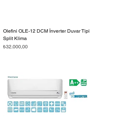
Olefini OLE-12 DCM İnverter Duvar Tipi
Split Klima
Fiyat
₺32.000,00