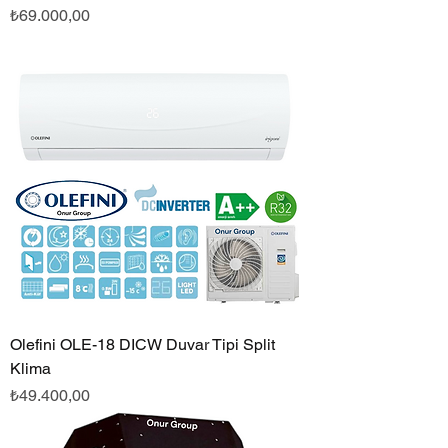
Fiyat
₺69.000,00
Olefini OLE-18 DICW Duvar Tipi Split
Klima
Fiyat
₺49.400,00