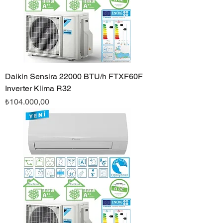
Daikin Sensira 22000 BTU/h FTXF60F
Inverter Klima R32
Fiyat
₺104.000,00