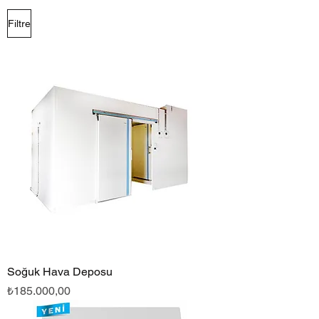
Filtre
Soğuk Hava Deposu
Fiyat
₺185.000,00