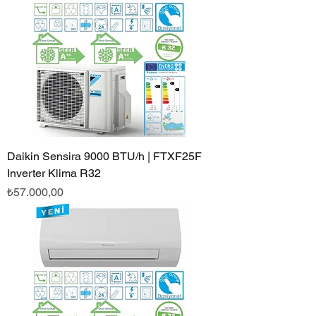
Daikin Sensira 9000 BTU/h | FTXF25F
Inverter Klima R32
Fiyat
₺57.000,00