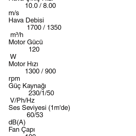
10.0 / 8.00
m/s
Hava Debisi
1700 / 1350
m³/h
Motor Gücü
120
W
Motor Hızı
1300 / 900
rpm
Güç Kaynağı
230/1/50
V/Ph/Hz
Ses Seviyesi (1m'de)
60/53
dB(A)
Fan Çapı