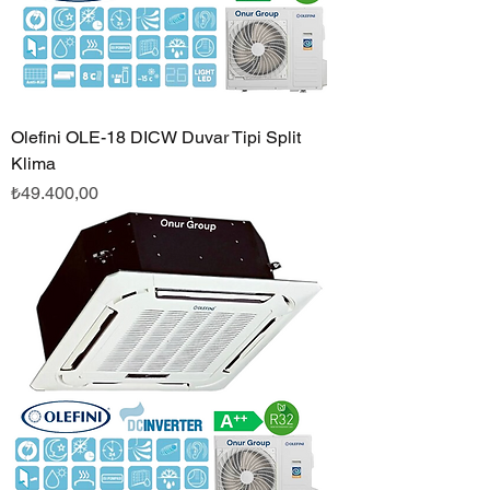
Olefini OLE-18 DICW Duvar Tipi Split
Klima
Fiyat
₺49.400,00