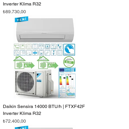
Inverter Klima R32
Fiyat
₺89.730,00
Daikin Sensira 14000 BTU/h | FTXF42F
Inverter Klima R32
Fiyat
₺72.400,00