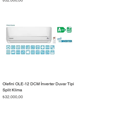
₺52.000,00
Olefini OLE-12 DCM İnverter Duvar Tipi
Split Klima
Fiyat
₺32.000,00