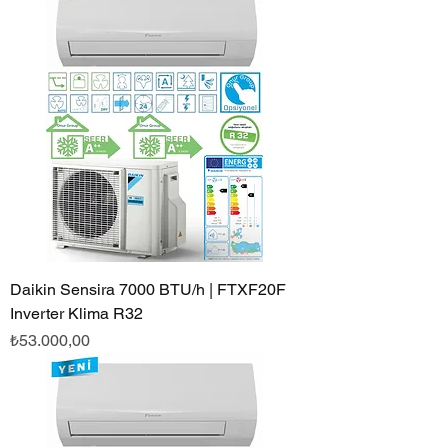
Daikin Sensira 7000 BTU/h | FTXF20F
Inverter Klima R32
Fiyat
₺53.000,00