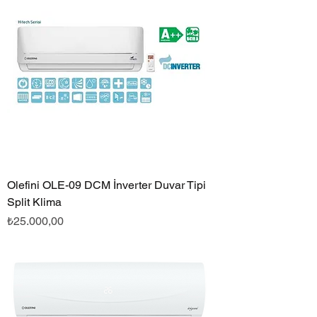
Olefini OLE-09 DCM İnverter Duvar Tipi
Split Klima
Fiyat
₺25.000,00