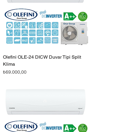
Olefini OLE-24 DICW Duvar Tipi Split
Klima
Fiyat
₺69.000,00