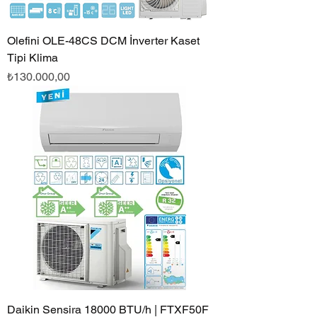
Olefini OLE-48CS DCM İnverter Kaset
Tipi Klima
Fiyat
₺130.000,00
Daikin Sensira 18000 BTU/h | FTXF50F