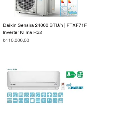
Daikin Sensira 24000 BTU/h | FTXF71F
Inverter Klima R32
Fiyat
₺110.000,00