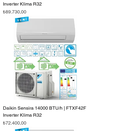
Inverter Klima R32
Fiyat
₺89.730,00
Daikin Sensira 14000 BTU/h | FTXF42F
Inverter Klima R32
Fiyat
₺72.400,00