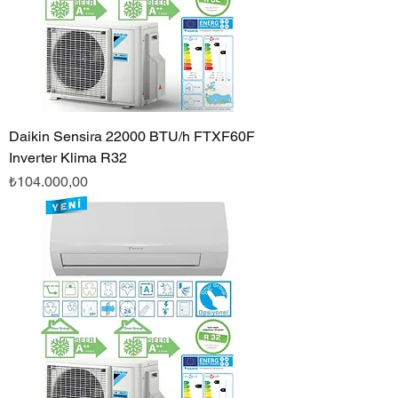
Daikin Sensira 22000 BTU/h FTXF60F
Inverter Klima R32
Fiyat
₺104.000,00