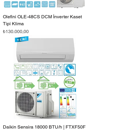
Olefini OLE-48CS DCM İnverter Kaset
Tipi Klima
Fiyat
₺130.000,00
Daikin Sensira 18000 BTU/h | FTXF50F