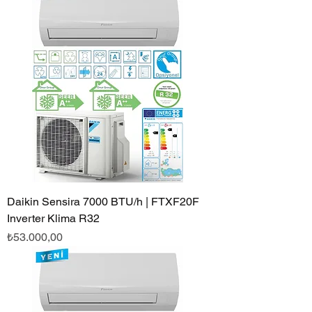
Daikin Sensira 7000 BTU/h | FTXF20F
Inverter Klima R32
Fiyat
₺53.000,00