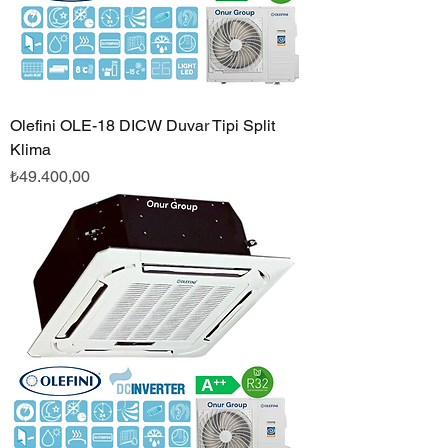
Olefini OLE-18 DICW Duvar Tipi Split
Klima
Fiyat
₺49.400,00