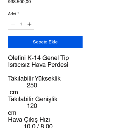
Fiyat
₺38.500,00
Adet
*
Sepete Ekle
Olefini K-14 Genel Tip
Isıtıcısız Hava Perdesi
Takılabilir Yükseklik
250
cm
Takılabilir Genişlik
120
cm
Hava Çıkış Hızı
10.0 / 8.00