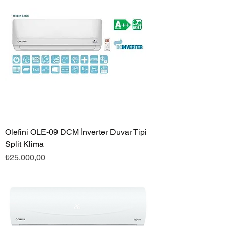
Olefini OLE-09 DCM İnverter Duvar Tipi
Split Klima
Fiyat
₺25.000,00