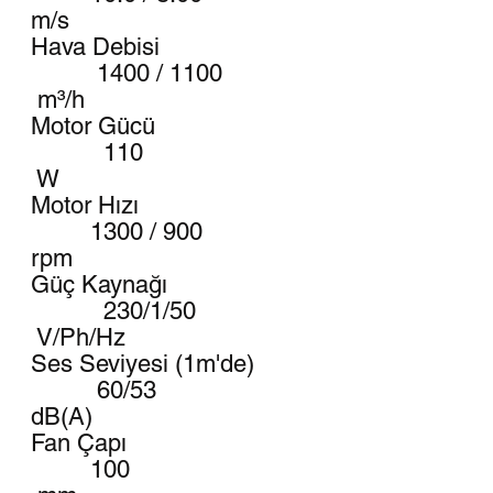
m/s
Hava Debisi
1400 / 1100
m³/h
Motor Gücü
110
W
Motor Hızı
1300 / 900
rpm
Güç Kaynağı
230/1/50
V/Ph/Hz
Ses Seviyesi (1m'de)
60/53
dB(A)
Fan Çapı
100