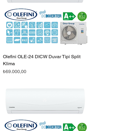
Olefini OLE-24 DICW Duvar Tipi Split
Klima
Fiyat
₺69.000,00