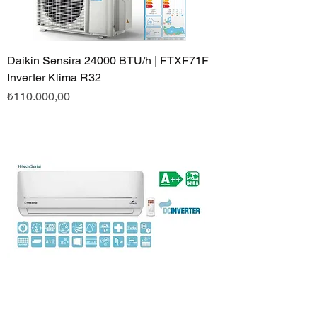
Daikin Sensira 24000 BTU/h | FTXF71F
Inverter Klima R32
Fiyat
₺110.000,00