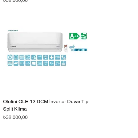
₺52.000,00
Olefini OLE-12 DCM İnverter Duvar Tipi
Split Klima
Fiyat
₺32.000,00