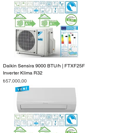
Daikin Sensira 9000 BTU/h | FTXF25F
Inverter Klima R32
Fiyat
₺57.000,00