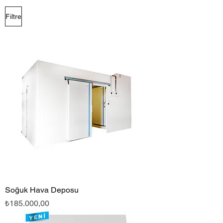
Filtre
Soğuk Hava Deposu
Fiyat
₺185.000,00