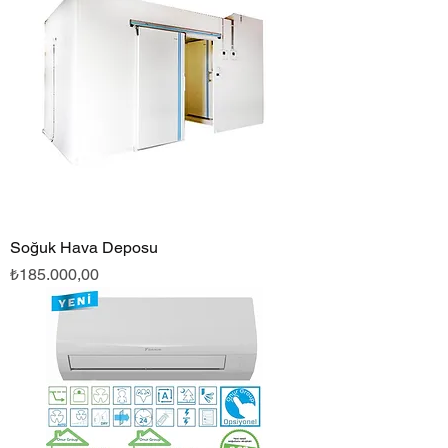
Soğuk Hava Deposu
Fiyat
₺185.000,00