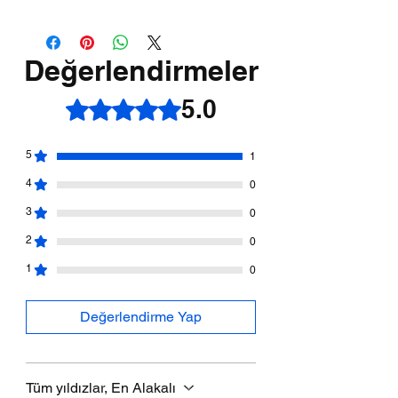
Değerlendirmeler
5.0
5 üzerinden 5 yıldız
5
1
4
0
3
0
2
0
1
0
Değerlendirme Yap
Tüm yıldızlar, En Alakalı