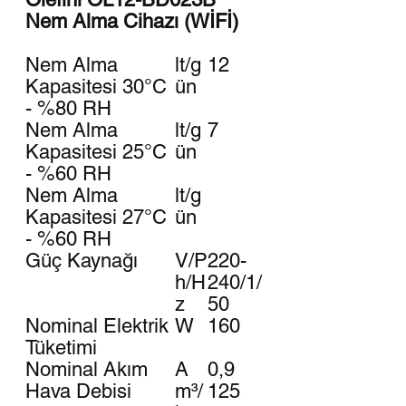
Nem Alma Cihazı (WİFİ)
Nem Alma
lt/g
12
Kapasitesi 30°C
ün
- %80 RH
Nem Alma
lt/g
7
Kapasitesi 25°C
ün
- %60 RH
Nem Alma
lt/g
Kapasitesi 27°C
ün
- %60 RH
Güç Kaynağı
V/P
220-
h/H
240/1/
z
50
Nominal Elektrik
W
160
Tüketimi
Nominal Akım
A
0,9
Hava Debisi
m³/
125