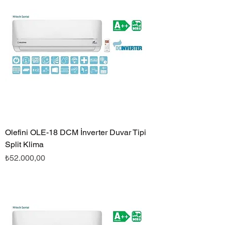
Olefini OLE-18 DCM İnverter Duvar Tipi
Split Klima
Fiyat
₺52.000,00