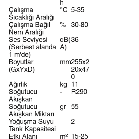
h
Çalışma
°C
5-35
Sıcaklığı Aralığı
Çalışma Bağıl
%
30-80
Nem Aralığı
Ses Seviyesi
dB(
36
(Serbest alanda
A)
1 m'de)
Boyutlar
mm
255x2
(GxYxD)
20x47
0
Ağırlık
kg
11
Soğutucu
-
R290
Akışkan
Soğutucu
gr
55
Akışkan Miktarı
Yoğuşma Suyu
2
Tank Kapasitesi
Etki Alanı
m²
15-25