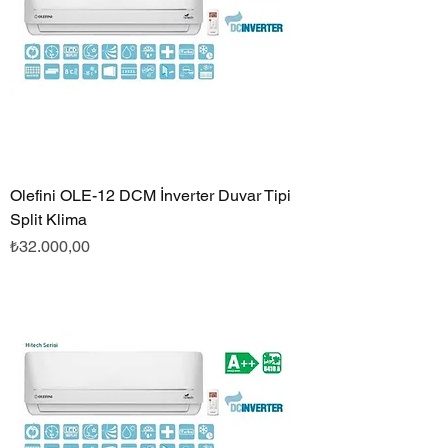
Olefini OLE-12 DCM İnverter Duvar Tipi
Split Klima
Fiyat
₺32.000,00