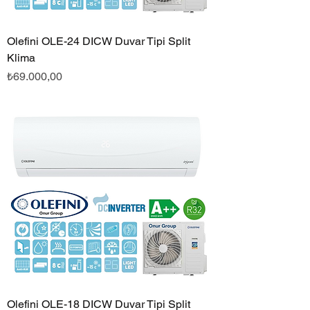
Olefini OLE-24 DICW Duvar Tipi Split
Klima
Fiyat
₺69.000,00
Olefini OLE-18 DICW Duvar Tipi Split