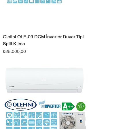
Olefini OLE-09 DCM İnverter Duvar Tipi
Split Klima
Fiyat
₺25.000,00