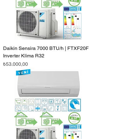
Daikin Sensira 7000 BTU/h | FTXF20F
Inverter Klima R32
Fiyat
₺53.000,00