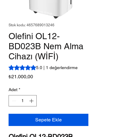
Stok kodu: 4657689013246
Olefini OL12-
BD023B Nem Alma
Cihazı (WİFİ)
1 değerlendirmeye göre beş yıldız üzerinden hesaplanan p
5.0 | 1 değerlendirme
Fiyat
₺21.000,00
Adet
*
Sepete Ekle
Olefini OL12-BD023B