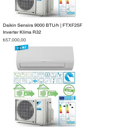
Daikin Sensira 9000 BTU/h | FTXF25F
Inverter Klima R32
Fiyat
₺57.000,00