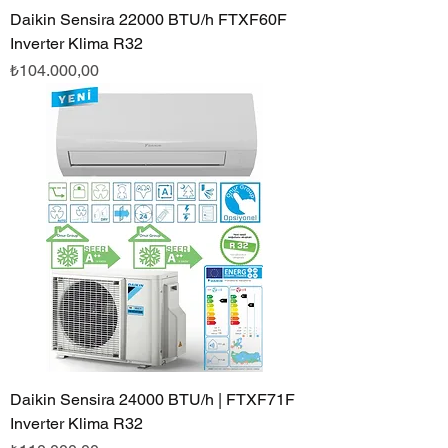
Daikin Sensira 22000 BTU/h FTXF60F
Inverter Klima R32
Fiyat
₺104.000,00
Daikin Sensira 24000 BTU/h | FTXF71F
Inverter Klima R32