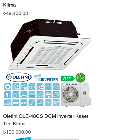
Klima
Fiyat
₺49.400,00
Olefini OLE-48CS DCM İnverter Kaset
Tipi Klima
Fiyat
₺130.000,00