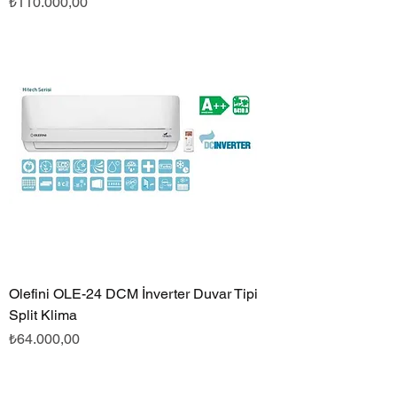
Fiyat
₺110.000,00
Olefini OLE-24 DCM İnverter Duvar Tipi
Split Klima
Fiyat
₺64.000,00