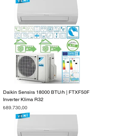
Daikin Sensira 18000 BTU/h | FTXF50F
Inverter Klima R32
Fiyat
₺89.730,00