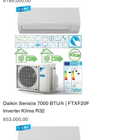
Fiyat
₺185.000,00
Daikin Sensira 7000 BTU/h | FTXF20F
Inverter Klima R32
Fiyat
₺53.000,00