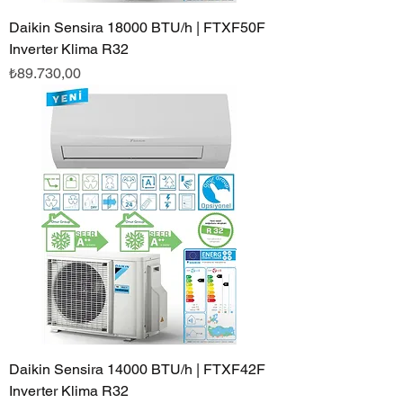
Daikin Sensira 18000 BTU/h | FTXF50F
Inverter Klima R32
Fiyat
₺89.730,00
Daikin Sensira 14000 BTU/h | FTXF42F
Inverter Klima R32