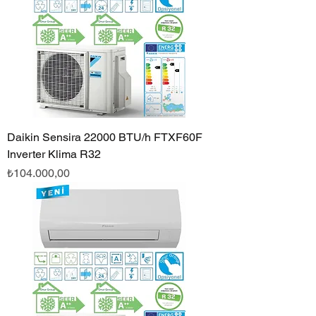
Daikin Sensira 22000 BTU/h FTXF60F
Inverter Klima R32
Fiyat
₺104.000,00