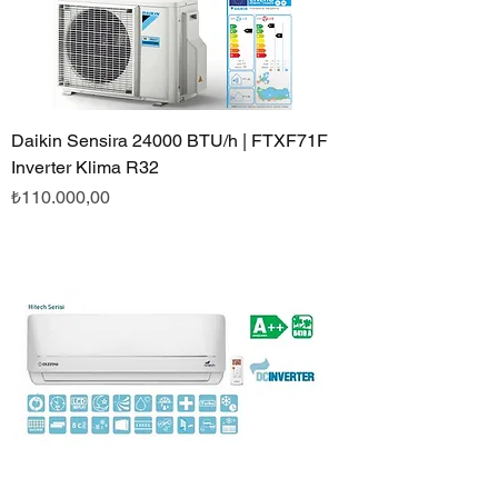
Daikin Sensira 24000 BTU/h | FTXF71F
Inverter Klima R32
Fiyat
₺110.000,00