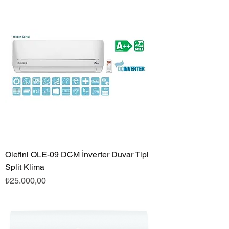
Olefini OLE-09 DCM İnverter Duvar Tipi
Split Klima
Fiyat
₺25.000,00