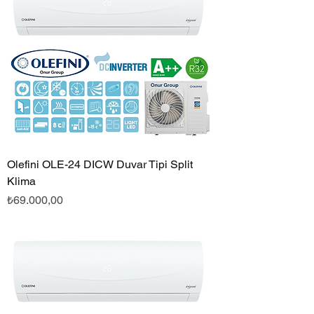
Olefini OLE-24 DICW Duvar Tipi Split
Klima
Fiyat
₺69.000,00