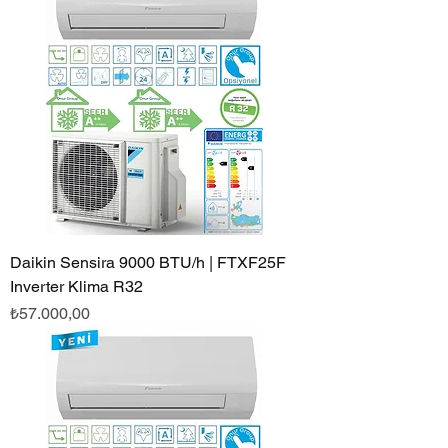
Daikin Sensira 9000 BTU/h | FTXF25F
Inverter Klima R32
Fiyat
₺57.000,00