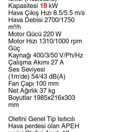
Kapasitesi
18
kW
Hava Çıkış Hızı 8.5/5.5 m/s
Hava Debisi 2700/1750
m³/h
Motor Gücü 220 W
Motor Hızı 1310/1000 rpm
Güç
Kaynağı 400/3/50 V/Ph/Hz
Çalışma Akımı 27 A
Ses Seviyesi
(1m'de) 54/43 dB(A)
Fan Çapı 100 mm
Net Ağırlık 37 kg
Boyutlar 1985x216x303
mm
Olefini Genel Tip Isıtıcılı
Hava perdesi olan APEH