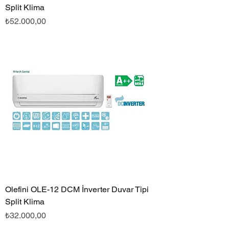
Split Klima
Fiyat
₺52.000,00
Olefini OLE-12 DCM İnverter Duvar Tipi
Split Klima
Fiyat
₺32.000,00