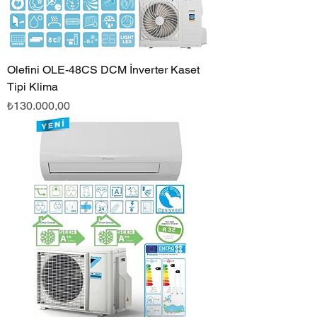
Olefini OLE-48CS DCM İnverter Kaset
Tipi Klima
Fiyat
₺130.000,00