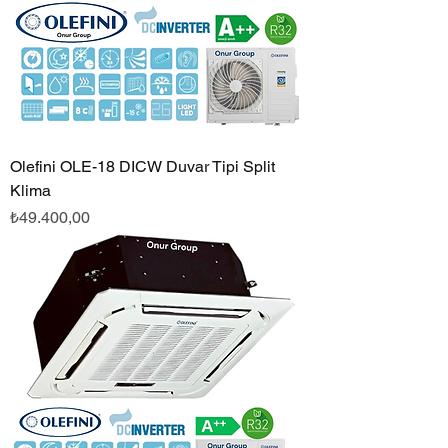
Olefini OLE-18 DICW Duvar Tipi Split
Klima
Fiyat
₺49.400,00