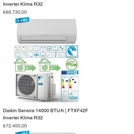
Inverter Klima R32
Fiyat
₺89.730,00
Daikin Sensira 14000 BTU/h | FTXF42F
Inverter Klima R32
Fiyat
₺72.400,00