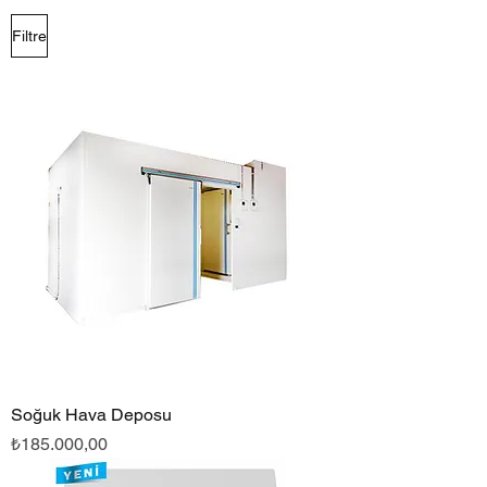
Filtre
Soğuk Hava Deposu
Fiyat
₺185.000,00