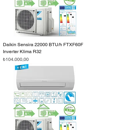
Daikin Sensira 22000 BTU/h FTXF60F
Inverter Klima R32
Fiyat
₺104.000,00