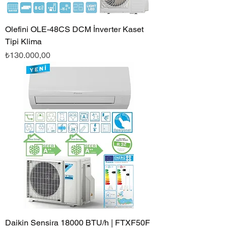
Olefini OLE-48CS DCM İnverter Kaset
Tipi Klima
Fiyat
₺130.000,00
Daikin Sensira 18000 BTU/h | FTXF50F