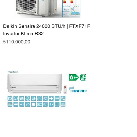
Daikin Sensira 24000 BTU/h | FTXF71F
Inverter Klima R32
Fiyat
₺110.000,00