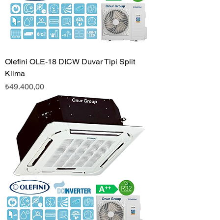
Olefini OLE-18 DICW Duvar Tipi Split
Klima
Fiyat
₺49.400,00