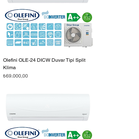
Olefini OLE-24 DICW Duvar Tipi Split
Klima
Fiyat
₺69.000,00