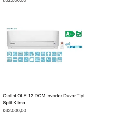
₺52.000,00
Olefini OLE-12 DCM İnverter Duvar Tipi
Split Klima
Fiyat
₺32.000,00