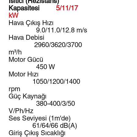
Isıtıcı (Rezistans)
Kapasitesi
5/11/17
kW
Hava Çıkış Hızı
9.0/11.0/12.8 m/s
Hava Debisi
2960/3620/3700
m³/h
Motor Gücü
450 W
Motor Hızı
1050/1200/1400
rpm
Güç Kaynağı
380-400/3/50
V/Ph/Hz
Ses Seviyesi (1m'de)
61/64/66 dB(A)
Giriş Çıkış Sıcaklığı