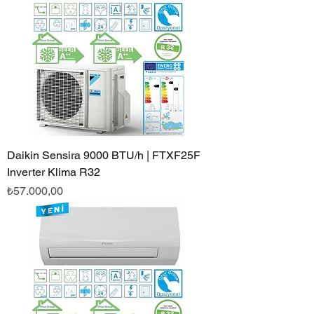
Daikin Sensira 9000 BTU/h | FTXF25F
Inverter Klima R32
Fiyat
₺57.000,00