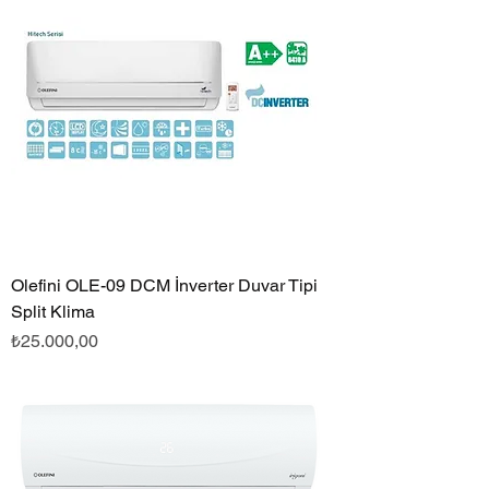
Olefini OLE-09 DCM İnverter Duvar Tipi
Split Klima
Fiyat
₺25.000,00