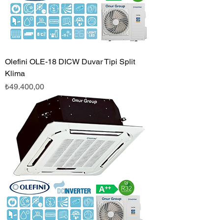
Olefini OLE-18 DICW Duvar Tipi Split
Klima
Fiyat
₺49.400,00