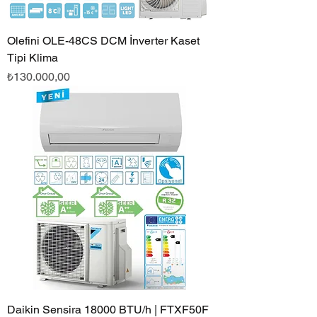
Olefini OLE-48CS DCM İnverter Kaset
Tipi Klima
Fiyat
₺130.000,00
Daikin Sensira 18000 BTU/h | FTXF50F