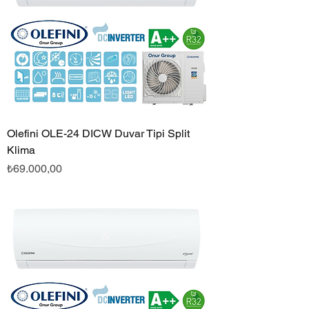
Olefini OLE-24 DICW Duvar Tipi Split
Klima
Fiyat
₺69.000,00