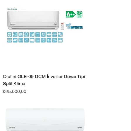
Olefini OLE-09 DCM İnverter Duvar Tipi
Split Klima
Fiyat
₺25.000,00