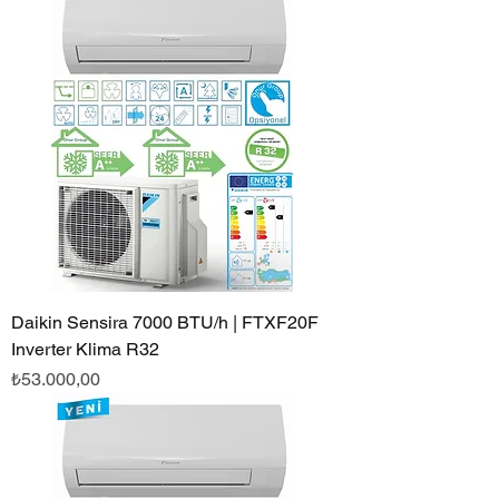
Daikin Sensira 7000 BTU/h | FTXF20F
Inverter Klima R32
Fiyat
₺53.000,00