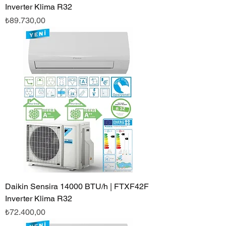
Inverter Klima R32
Fiyat
₺89.730,00
Daikin Sensira 14000 BTU/h | FTXF42F
Inverter Klima R32
Fiyat
₺72.400,00