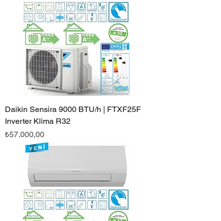
Daikin Sensira 9000 BTU/h | FTXF25F
Inverter Klima R32
Fiyat
₺57.000,00