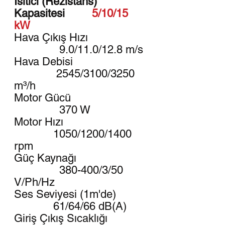
Isıtıcı (Rezistans)
Kapasitesi
5/10/15
kW
Hava Çıkış Hızı
9.0/11.0/12.8 m/s
Hava Debisi
2545/3100/3250
m³/h
Motor Gücü
370 W
Motor Hızı
1050/1200/1400
rpm
Güç Kaynağı
380-400/3/50
V/Ph/Hz
Ses Seviyesi (1m'de)
61/64/66 dB(A)
Giriş Çıkış Sıcaklığı