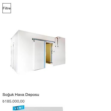
Filtre
Soğuk Hava Deposu
Fiyat
₺185.000,00