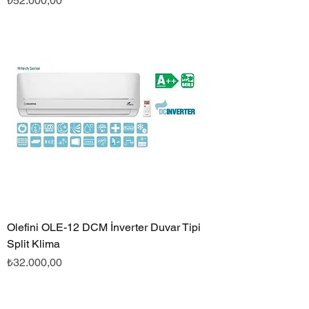
₺52.000,00
Olefini OLE-12 DCM İnverter Duvar Tipi
Split Klima
Fiyat
₺32.000,00