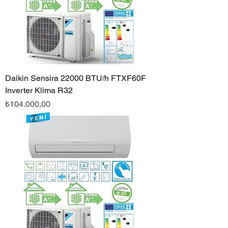
Daikin Sensira 22000 BTU/h FTXF60F
Inverter Klima R32
Fiyat
₺104.000,00