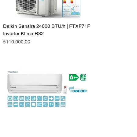
Daikin Sensira 24000 BTU/h | FTXF71F
Inverter Klima R32
Fiyat
₺110.000,00