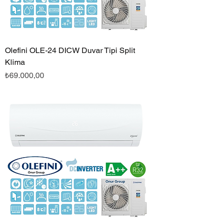
Olefini OLE-24 DICW Duvar Tipi Split
Klima
Fiyat
₺69.000,00