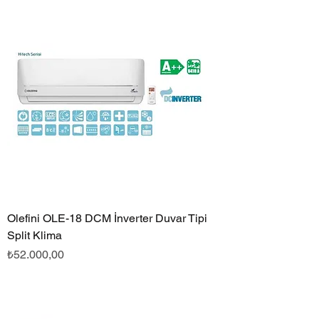
Olefini OLE-18 DCM İnverter Duvar Tipi
Split Klima
Fiyat
₺52.000,00