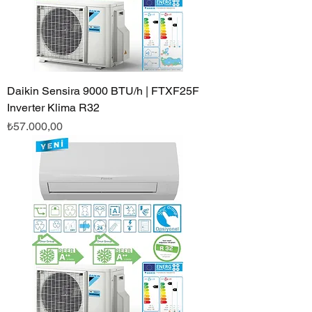
Daikin Sensira 9000 BTU/h | FTXF25F
Inverter Klima R32
Fiyat
₺57.000,00