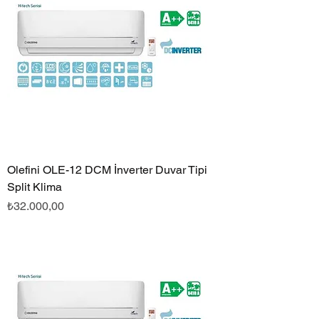
Olefini OLE-12 DCM İnverter Duvar Tipi
Split Klima
Fiyat
₺32.000,00