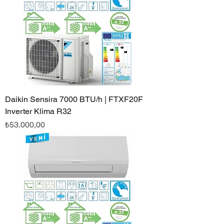
Daikin Sensira 7000 BTU/h | FTXF20F
Inverter Klima R32
Fiyat
₺53.000,00