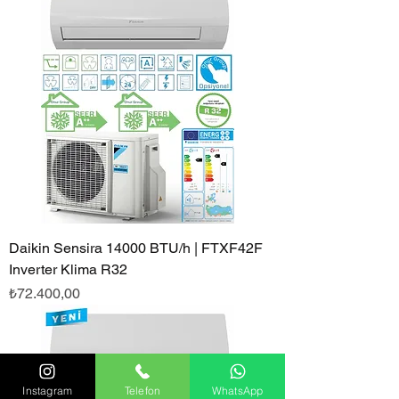
Daikin Sensira 14000 BTU/h | FTXF42F
Inverter Klima R32
Fiyat
₺72.400,00
Instagram
Telefon
WhatsApp