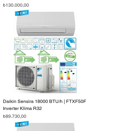
Fiyat
₺130.000,00
Daikin Sensira 18000 BTU/h | FTXF50F
Inverter Klima R32
Fiyat
₺89.730,00