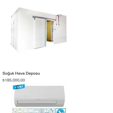
Soğuk Hava Deposu
Fiyat
₺185.000,00