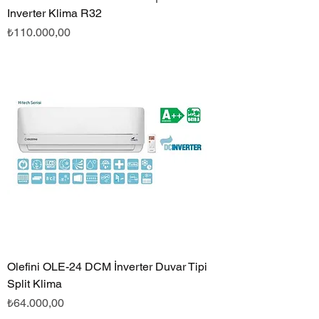
Inverter Klima R32
Fiyat
₺110.000,00
Olefini OLE-24 DCM İnverter Duvar Tipi
Split Klima
Fiyat
₺64.000,00