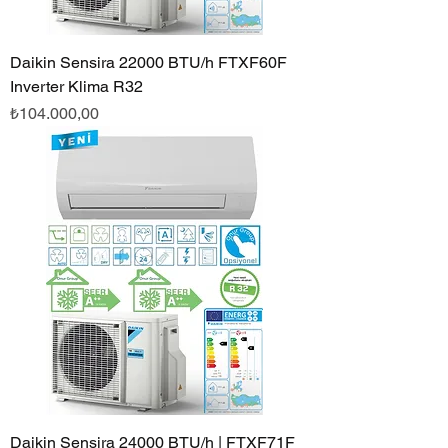
Daikin Sensira 22000 BTU/h FTXF60F
Inverter Klima R32
Fiyat
₺104.000,00
Daikin Sensira 24000 BTU/h | FTXF71F