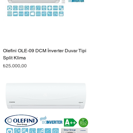
Olefini OLE-09 DCM İnverter Duvar Tipi
Split Klima
Fiyat
₺25.000,00