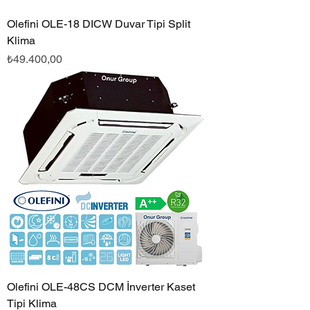
Olefini OLE-18 DICW Duvar Tipi Split
Klima
Fiyat
₺49.400,00
Olefini OLE-48CS DCM İnverter Kaset
Tipi Klima