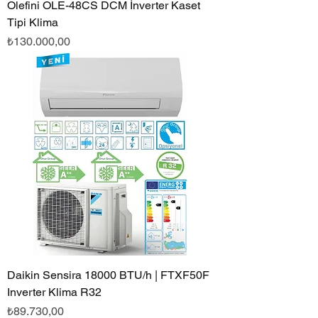
Olefini OLE-48CS DCM İnverter Kaset
Tipi Klima
Fiyat
₺130.000,00
Daikin Sensira 18000 BTU/h | FTXF50F
Inverter Klima R32
Fiyat
₺89.730,00