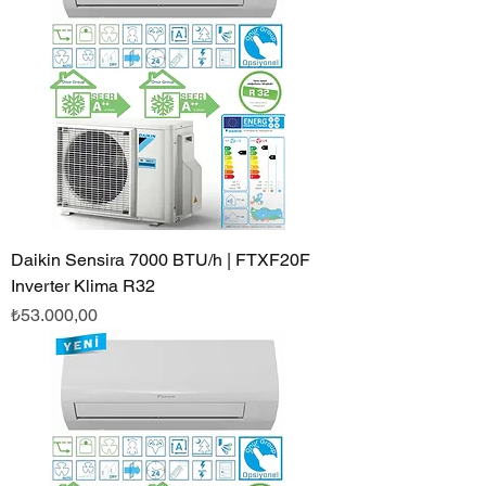
Daikin Sensira 7000 BTU/h | FTXF20F
Inverter Klima R32
Fiyat
₺53.000,00