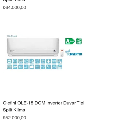
Fiyat
₺64.000,00
Olefini OLE-18 DCM İnverter Duvar Tipi
Split Klima
Fiyat
₺52.000,00