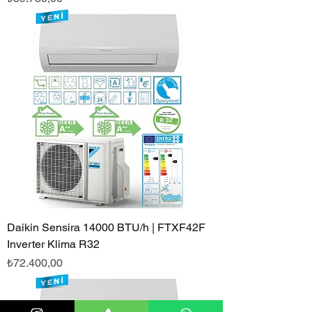
Daikin Sensira 14000 BTU/h | FTXF42F
Inverter Klima R32
Fiyat
₺72.400,00