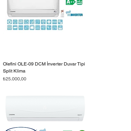
Olefini OLE-09 DCM İnverter Duvar Tipi
Split Klima
Fiyat
₺25.000,00