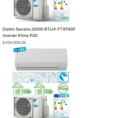
Daikin Sensira 22000 BTU/h FTXF60F
Inverter Klima R32
Fiyat
₺104.000,00