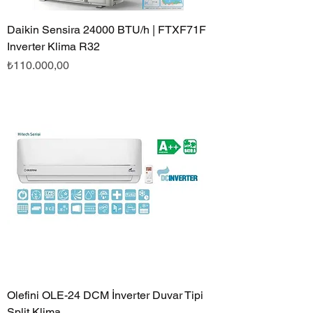
Daikin Sensira 24000 BTU/h | FTXF71F
Inverter Klima R32
Fiyat
₺110.000,00
Olefini OLE-24 DCM İnverter Duvar Tipi
Split Klima