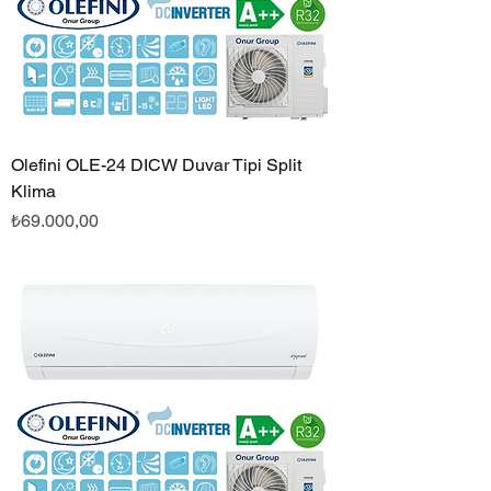
Olefini OLE-24 DICW Duvar Tipi Split
Klima
Fiyat
₺69.000,00