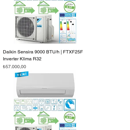
Daikin Sensira 9000 BTU/h | FTXF25F
Inverter Klima R32
Fiyat
₺57.000,00