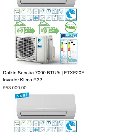
Daikin Sensira 7000 BTU/h | FTXF20F
Inverter Klima R32
Fiyat
₺53.000,00