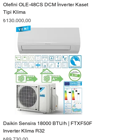
Olefini OLE-48CS DCM İnverter Kaset
Tipi Klima
Fiyat
₺130.000,00
Daikin Sensira 18000 BTU/h | FTXF50F
Inverter Klima R32
Fiyat
₺89.730,00