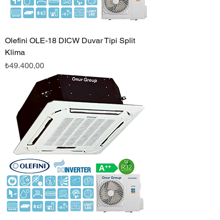
Olefini OLE-18 DICW Duvar Tipi Split
Klima
Fiyat
₺49.400,00