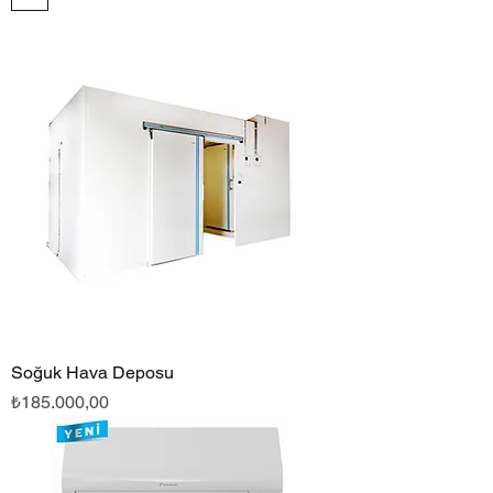
Soğuk Hava Deposu
Fiyat
₺185.000,00