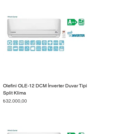
Olefini OLE-12 DCM İnverter Duvar Tipi
Split Klima
Fiyat
₺32.000,00