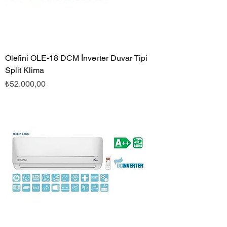
Olefini OLE-18 DCM İnverter Duvar Tipi
Split Klima
Fiyat
₺52.000,00