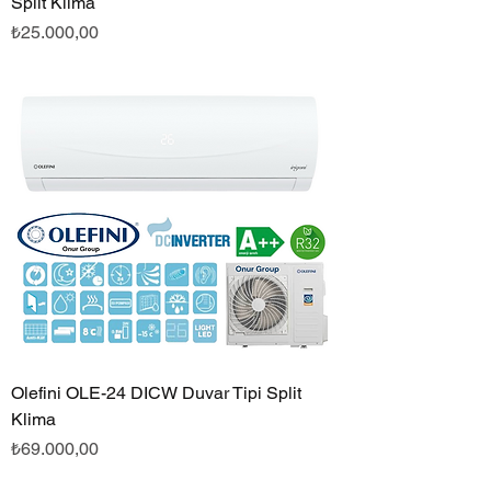
Split Klima
Fiyat
₺25.000,00
Olefini OLE-24 DICW Duvar Tipi Split
Klima
Fiyat
₺69.000,00