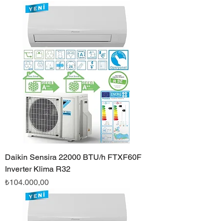
Daikin Sensira 22000 BTU/h FTXF60F
Inverter Klima R32
Fiyat
₺104.000,00