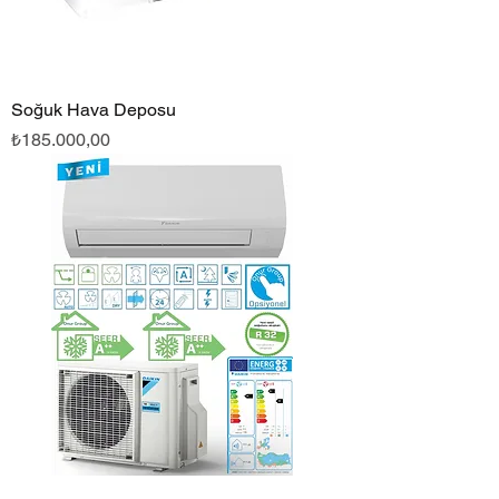
Soğuk Hava Deposu
Fiyat
₺185.000,00