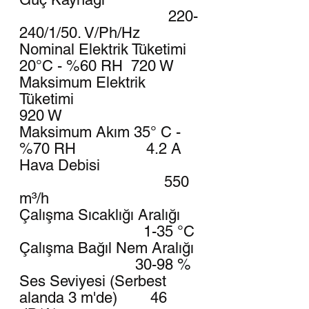
220-
240/1/50. V/Ph/Hz
Nominal Elektrik Tüketimi
20°C - %60 RH 720 W
Maksimum Elektrik
Tüketimi
920 W
Maksimum Akım 35° C -
%70 RH 4.2 A
Hava Debisi
550
m³/h
Çalışma Sıcaklığı Aralığı
1-35 °C
Çalışma Bağıl Nem Aralığı
30-98 %
Ses Seviyesi (Serbest
alanda 3 m'de) 46