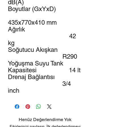
dB(A)
Boyutlar (GxYxD)
435x770x410 mm
Ağırlık
42
kg
Soğutucu Akışkan
R290
Yoğuşma Suyu Tank
Kapasitesi 14 lt
Drenaj Bağlantısı
3/4
inch
Henüz Değerlendirme Yok
Fikirlerinizi paylaşın. İlk değerlendirmeyi