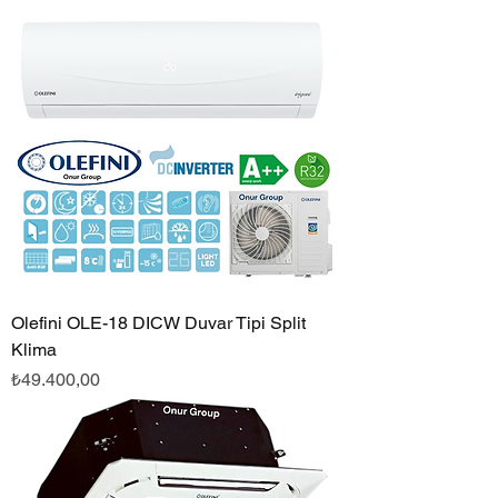
Olefini OLE-18 DICW Duvar Tipi Split
Klima
Fiyat
₺49.400,00