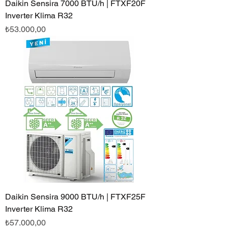
Daikin Sensira 7000 BTU/h | FTXF20F
Inverter Klima R32
Fiyat
₺53.000,00
Daikin Sensira 9000 BTU/h | FTXF25F
Inverter Klima R32
Fiyat
₺57.000,00