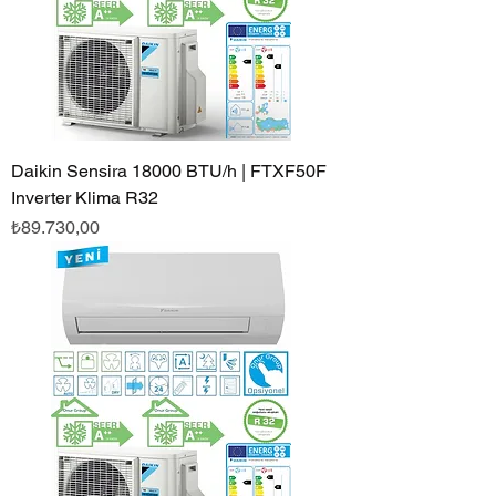
Daikin Sensira 18000 BTU/h | FTXF50F
Inverter Klima R32
Fiyat
₺89.730,00