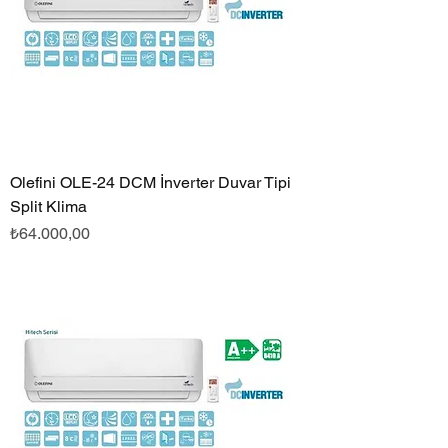
Olefini OLE-24 DCM İnverter Duvar Tipi
Split Klima
Fiyat
₺64.000,00