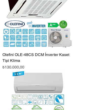
Olefini OLE-48CS DCM İnverter Kaset
Tipi Klima
Fiyat
₺130.000,00