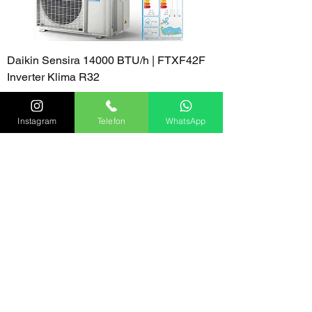
Daikin Sensira 14000 BTU/h | FTXF42F
Inverter Klima R32
Fiyat
₺72.400,00
Instagram
Telefon
WhatsApp