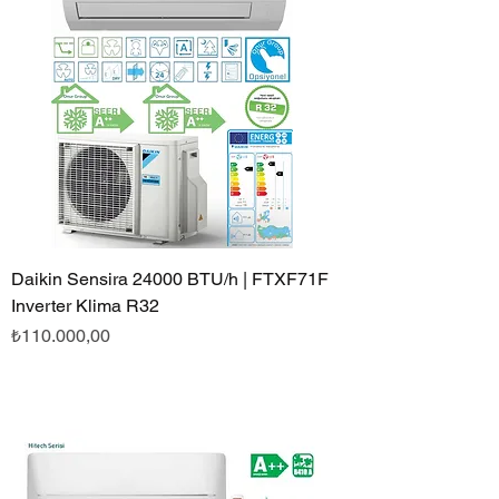
Daikin Sensira 24000 BTU/h | FTXF71F
Inverter Klima R32
Fiyat
₺110.000,00