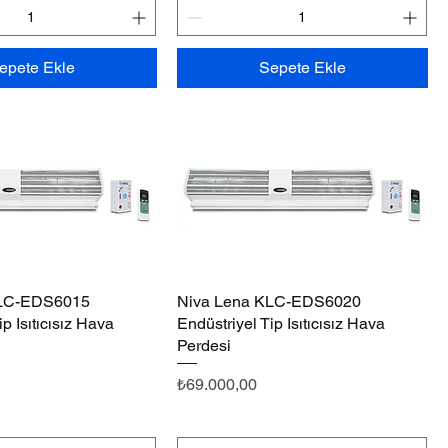
epete Ekle
Sepete Ekle
KLC-EDS6015
Hızlı Bakış
Niva Lena KLC-EDS6020
Hızlı Bakış
p Isıtıcısız Hava
Endüstriyel Tip Isıtıcısız Hava
Perdesi
Fiyat
₺69.000,00