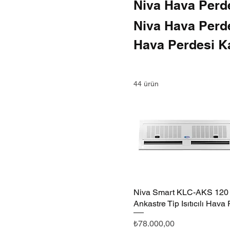
Niva Hava Perd
Niva Hava Perdes
Hava Perdesi Ka
cm genilşiğine 
üfleme gücü bul
44 ürün
Niva Smart KLC-AKS 120
Hızlı Bakış
Ankastre Tip Isıtıcılı Hava
Fiyat
₺78.000,00