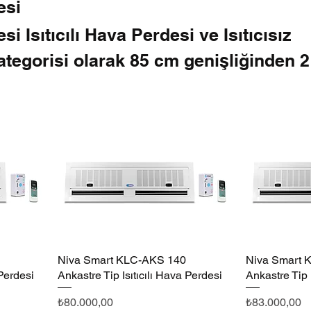
esi
i Isıtıcılı Hava Perdesi ve Isıtıcısız
tegorisi olarak 85 cm genişliğinden 
100 cm yükseklikten 800 cm yüksekli
unan hava perdesi cihazlarıdır.
Niva Smart KLC-AKS 140
Hızlı Bakış
Niva Smart 
 Perdesi
Ankastre Tip Isıtıcılı Hava Perdesi
Ankastre Tip 
Fiyat
Fiyat
₺80.000,00
₺83.000,00