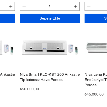
Sepete Ekle
S
Ankastre
Niva Smart KLC-KST 200 Ankastre
Hızlı Bakış
Niva Lena 
Tip Isıtıcısız Hava Perdesi
Endüstriyel Ti
Perdesi
Fiyat
₺56.000,00
Fiyat
₺45.000,00