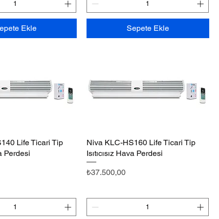
epete Ekle
Sepete Ekle
40 Life Ticari Tip
Hızlı Bakış
Niva KLC-HS160 Life Ticari Tip
Hızlı Bakış
va Perdesi
Isıtıcısız Hava Perdesi
Fiyat
₺37.500,00