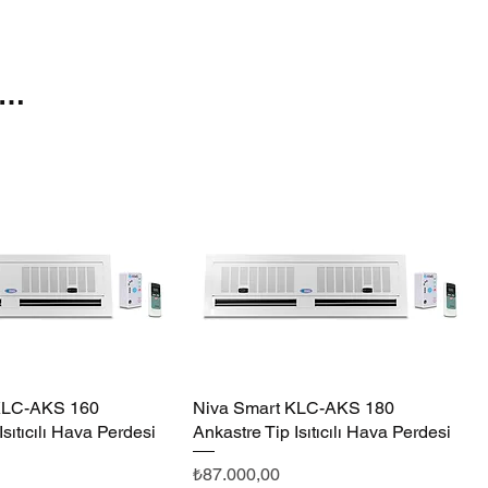
250
ğe
KLC-AKS 160
Hızlı Bakış
Niva Smart KLC-AKS 180
Hızlı Bakış
Isıtıcılı Hava Perdesi
Ankastre Tip Isıtıcılı Hava Perdesi
Fiyat
₺87.000,00