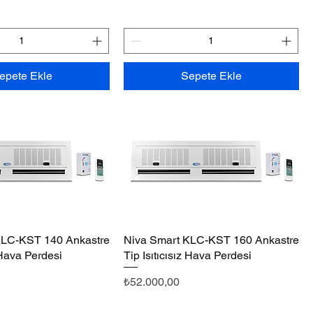
epete Ekle
Sepete Ekle
KLC-KST 140 Ankastre
Hızlı Bakış
Niva Smart KLC-KST 160 Ankastre
Hızlı Bakış
z Hava Perdesi
Tip Isıtıcısız Hava Perdesi
Fiyat
₺52.000,00