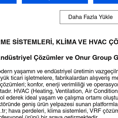
Daha Fazla Yükle
RME SİSTEMLERİ, KLİMA VE HVAC Ç
Endüstriyel Çözümler ve Onur Group 
odern yaşamın ve endüstriyel üretimin vazgeçilm
 ticari işletmelere, fabrikalardan alışveriş m
özümleri; konfor, enerji verimliliği ve operasyon
adır. HVAC (Heating, Ventilation, Air Conditioni
rol ederek ideal yaşam ve çalışma ortamı oluştu
ktöründe geniş ürün yelpazesi sunan platformlar
tr; hava perdeleri, klima sistemleri, VRF çözüm
rofesyonel ürünü bir araya getirmektedir.