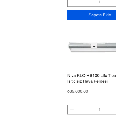
Sepete Ekle
Niva KLC-HS100 Life Ticar
Hızlı Bakış
Isıtıcısız Hava Perdesi
Fiyat
₺35.000,00