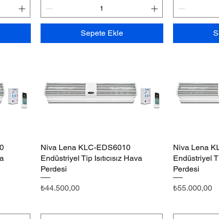
Sepete Ekle
S
0
Niva Lena KLC-EDS6010
Hızlı Bakış
Niva Lena 
va
Endüstriyel Tip Isıtıcısız Hava
Endüstriyel Ti
Perdesi
Perdesi
Fiyat
Fiyat
₺44.500,00
₺55.000,00