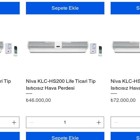
Sepete Ekle
S
i Tip
Niva KLC-HS200 Life Ticari Tip
Hızlı Bakış
Niva KLC-HS2
Isıtıcısız Hava Perdesi
Isıtıcısız Ha
Fiyat
Fiyat
₺46.000,00
₺72.000,00
Sepete Ekle
S