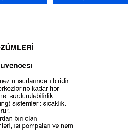
ÖZÜMLERİ
Güvencesi
ez unsurlarından biridir.
erkezlerine kadar her
el sürdürülebilirlik
ng) sistemleri; sıcaklık,
rur.
dan biri olan
leri, ısı pompaları ve nem