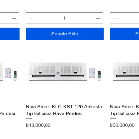
Sepete Ekle
S
Niva Smart KLC-KST 120 Ankastre
Hızlı Bakış
Niva Smart 
 Perdesi
Tip Isıtıcısız Hava Perdesi
Tip Isıtıcısı
Fiyat
Fiyat
₺48.000,00
₺50.000,00