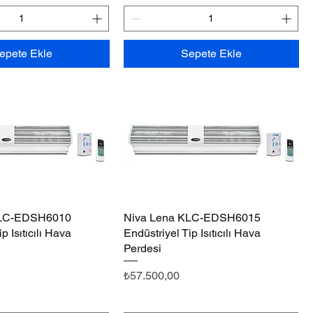
epete Ekle
Sepete Ekle
KLC-EDSH6010
Hızlı Bakış
Niva Lena KLC-EDSH6015
Hızlı Bakış
p Isıtıcılı Hava
Endüstriyel Tip Isıtıcılı Hava
Perdesi
Fiyat
₺57.500,00