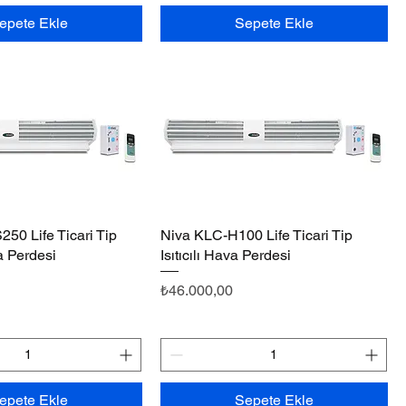
epete Ekle
Sepete Ekle
50 Life Ticari Tip
Hızlı Bakış
Niva KLC-H100 Life Ticari Tip
Hızlı Bakış
va Perdesi
Isıtıcılı Hava Perdesi
Fiyat
₺46.000,00
epete Ekle
Sepete Ekle