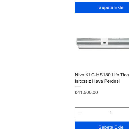
Sepete Ekle
Niva KLC-HS180 Life Ticar
Hızlı Bakış
Isıtıcısız Hava Perdesi
Fiyat
₺41.500,00
Sepete Ekle