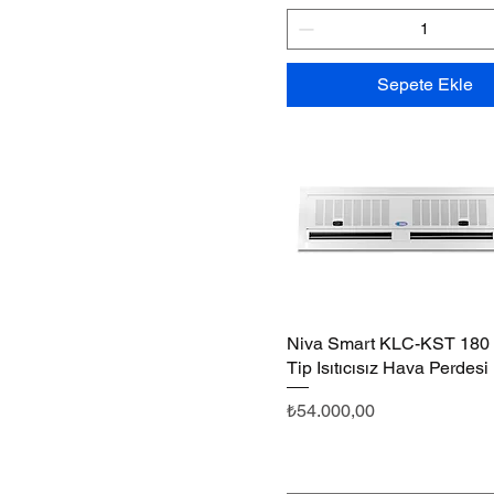
Sepete Ekle
Niva Smart KLC-KST 180 
Hızlı Bakış
Tip Isıtıcısız Hava Perdesi
Fiyat
₺54.000,00