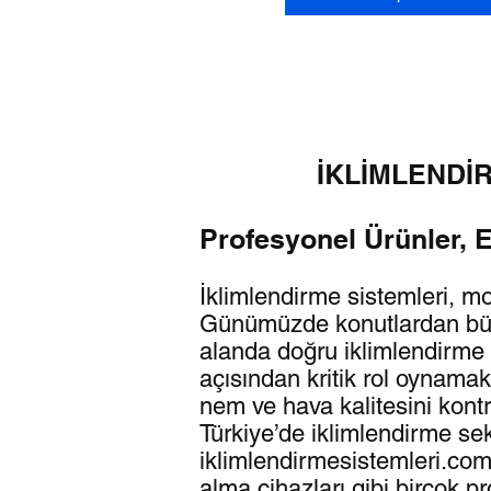
İKLİMLENDİ
Profesyonel Ürünler, 
İklimlendirme sistemleri, m
Günümüzde konutlardan büyük
alanda doğru iklimlendirme ç
açısından kritik rol oynamakt
nem ve hava kalitesini kont
Türkiye’de iklimlendirme se
iklimlendirmesistemleri.com.
alma cihazları gibi birçok p