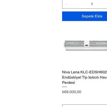
Sepete Ekle
Niva Lena KLC-EDSH602
Hızlı Bakış
Endüstriyel Tip Isıtıcılı Ha
Perdesi
Fiyat
₺69.000,00