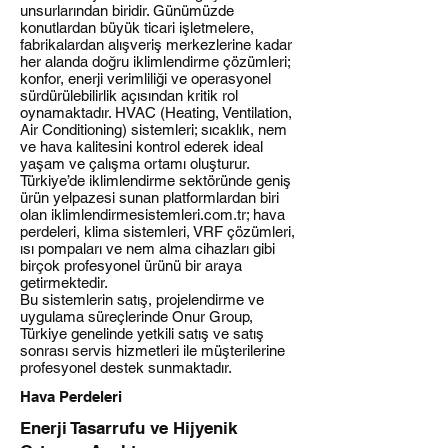
unsurlarından biridir. Günümüzde
konutlardan büyük ticari işletmelere,
fabrikalardan alışveriş merkezlerine kadar
her alanda doğru iklimlendirme çözümleri;
konfor, enerji verimliliği ve operasyonel
sürdürülebilirlik açısından kritik rol
oynamaktadır. HVAC (Heating, Ventilation,
Air Conditioning) sistemleri; sıcaklık, nem
ve hava kalitesini kontrol ederek ideal
yaşam ve çalışma ortamı oluşturur.
Türkiye’de iklimlendirme sektöründe geniş
ürün yelpazesi sunan platformlardan biri
olan iklimlendirmesistemleri.com.tr; hava
perdeleri, klima sistemleri, VRF çözümleri,
ısı pompaları ve nem alma cihazları gibi
birçok profesyonel ürünü bir araya
getirmektedir.
Bu sistemlerin satış, projelendirme ve
uygulama süreçlerinde Onur Group,
Türkiye genelinde yetkili satış ve satış
sonrası servis hizmetleri ile müşterilerine
profesyonel destek sunmaktadır.
Hava Perdeleri
Enerji Tasarrufu ve Hijyenik