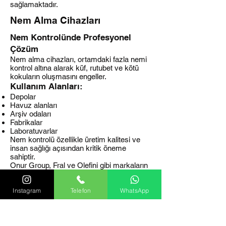
sağlamaktadır.
Nem Alma Cihazları
Nem Kontrolünde Profesyonel
Çözüm
Nem alma cihazları, ortamdaki fazla nemi
kontrol altına alarak küf, rutubet ve kötü
kokuların oluşmasını engeller.
Kullanım Alanları:
Depolar
Havuz alanları
Arşiv odaları
Fabrikalar
Laboratuvarlar
Nem kontrolü özellikle üretim kalitesi ve
insan sağlığı açısından kritik öneme
sahiptir.
Onur Group, Fral ve Olefini gibi markaların
nem alma cihazlarında yetkili satış ve
servis hizmeti sunmaktadır.
Instagram
Telefon
WhatsApp
ENDÜSTRİYEL
İKLİMLENDİRME ÇÖZÜMLERİ