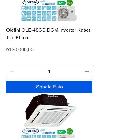
Olefini OLE-48CS DCM İnverter Kaset
Tipi Klima
Fiyat
₺130.000,00
Sepete Ekle