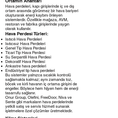
Ortamın Anahtarı
Hava perdeleri, kapı girişlerinde iç ve dış
ortam arasında görünmez bir hava bariyeri
oluşturarak enerji kaybını önleyen
sistemlerdir. Özellikle mağaza, AVM,
restoran ve fabrika girişlerinde yaygın
olarak kullanılır.
Hava Perdesi Türleri:
Isıtıcılı Hava Perdeleri
Isıtıcısız Hava Perdeleri
Genel Tip Hava Perdesi
Ticari Tip Hava Perdesi
Su Serpantili Hava Perdesi
Dekoratif Hava Perdesi
Ankastre hava perdeleri
Endüstriyel tip hava perdeleri
Bu sistemler yalnızca sıcaklık kontrolü
sağlamakla kalmaz; aynı zamanda toz,
böcek ve kirli havanın iç ortama girişini de
engeller. Böylece hem hijyen hem de enerji
tasarrufu sağlanır.
Onur Group, Olefini, FreeDoor, Niva ve
Sente gibi markaların hava perdelerinde
yetkili satış ve servis hizmeti sunarak
işletmelere özel çözümler üretmektedir.