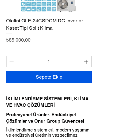
Olefini OLE-24CSDCM DC Inverter
Kaset Tipi Split Klima
Fiyat
₺85.000,00
Sepete Ekle
İKLİMLENDİRME SİSTEMLERİ, KLİMA
VE HVAC ÇÖZÜMLERİ
Profesyonel Ürünler, Endüstriyel
Çözümler ve Onur Group Güvencesi
İklimlendirme sistemleri, modern yaşamın
ve endüstriyel üretimin vazgeçilmez