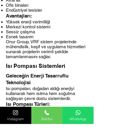
AVM’ler
Ofis binaları
Endüstriyel tesisler
Avantajları:
Yüksek enerji verimliliği
Merkezi kontrol sistemi
Sessiz çalışma
Esnek tasarım
Onur Group, VRF sistem projelerinde
mühendislik, keşif ve uygulama hizmetleri
sunarak projelerin verimli şekilde
tamamlanmasını sağlar.
Isı Pompası Sistemleri
Geleceğin Enerji Tasarruflu
Teknolojisi
Isı pompaları, doğadan aldığı enerjiyi
kullanarak hem ısıtma hem soğutma
sağlayan çevre dostu sistemlerdir.
Isı Pompası Türleri:
Monoblok ısı pompaları
Havuz tipi ısı pompaları
Instagram
Telefon
WhatsApp
Avantajları:
Düşük enerji tüketimi