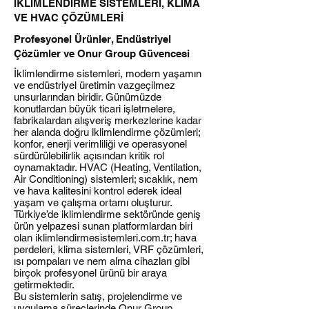
İKLİMLENDİRME SİSTEMLERİ, KLİMA
VE HVAC ÇÖZÜMLERİ
Profesyonel Ürünler, Endüstriyel
Çözümler ve Onur Group Güvencesi
İklimlendirme sistemleri, modern yaşamın
ve endüstriyel üretimin vazgeçilmez
unsurlarından biridir. Günümüzde
konutlardan büyük ticari işletmelere,
fabrikalardan alışveriş merkezlerine kadar
her alanda doğru iklimlendirme çözümleri;
konfor, enerji verimliliği ve operasyonel
sürdürülebilirlik açısından kritik rol
oynamaktadır. HVAC (Heating, Ventilation,
Air Conditioning) sistemleri; sıcaklık, nem
ve hava kalitesini kontrol ederek ideal
yaşam ve çalışma ortamı oluşturur.
Türkiye’de iklimlendirme sektöründe geniş
ürün yelpazesi sunan platformlardan biri
olan iklimlendirmesistemleri.com.tr; hava
perdeleri, klima sistemleri, VRF çözümleri,
ısı pompaları ve nem alma cihazları gibi
birçok profesyonel ürünü bir araya
getirmektedir.
Bu sistemlerin satış, projelendirme ve
uygulama süreçlerinde Onur Group,