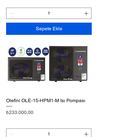
Sepete Ekle
Olefini OLE-15-HPM1-M Isı Pompası
Fiyat
₺233.000,00