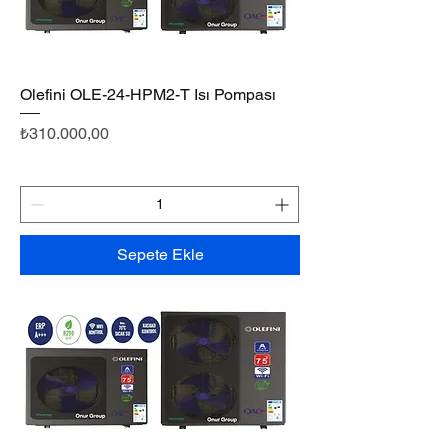
Olefini OLE-24-HPM2-T Isı Pompası
Fiyat
₺310.000,00
Sepete Ekle