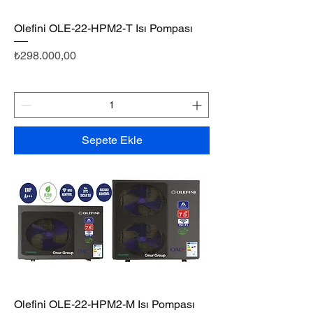
Olefini OLE-22-HPM2-T Isı Pompası
Fiyat
₺298.000,00
Sepete Ekle
Olefini OLE-22-HPM2-M Isı Pompası