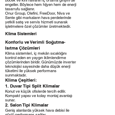
böcek ve kirli havanın iç ortama girişini de
engeller. Böylece hem hijyen hem de enerji
tasarrufu sağlanır.
Onur Group, Olefini, FreeDoor, Niva ve
Sente gibi markaların hava perdelerinde
yetkili satış ve servis hizmeti sunarak
işletmelere özel çözümler üretmektedir.
Klima Sistemleri
Konforlu ve Verimli Soğutma-
Isıtma Çözümleri
Klima sistemleri, iç mekân sıcaklığını
kontrol eden en yaygın iklimlendirme
çözümlerinden biridir. Günümüzde inverter
teknolojisi sayesinde daha düşük enerji
tüketimi ile yüksek performans
sunmaktadır.
Klima Çeşitleri:
1. Duvar Tipi Split Klimalar
Konut ve küçük ofislerde tercih edilir.
Kompakt yapısı ve kolay montaj avantajı
sunar.
2. Salon Tipi Klimalar
Geniş alanlarda yüksek hava debisi ile
güçlü performans sağlar.