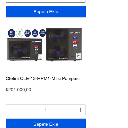
Sepete Ekle
Olefini OLE-12-HPM1-M Isı Pompası
Fiyat
₺201.000,00
Sepete Ekle