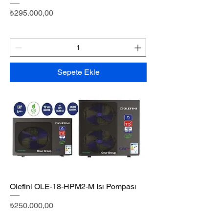
Fiyat
₺295.000,00
Sepete Ekle
Olefini OLE-18-HPM2-M Isı Pompası
Fiyat
₺250.000,00