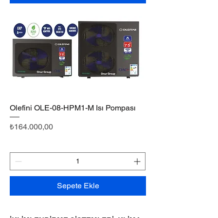
Olefini OLE-08-HPM1-M Isı Pompası
Fiyat
₺164.000,00
Sepete Ekle