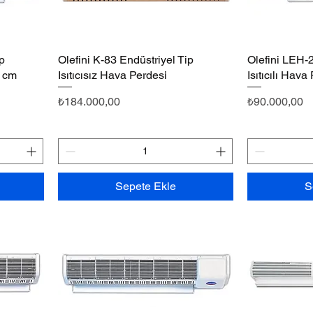
ip
Olefini K-83 Endüstriyel Tip
Hızlı Bakış
Olefini LEH-2
0 cm
Isıtıcısız Hava Perdesi
Isıtıcılı Hava
Fiyat
Fiyat
₺184.000,00
₺90.000,00
Sepete Ekle
S