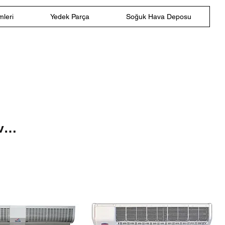
leri
Yedek Parça
Soğuk Hava Deposu
va
ler