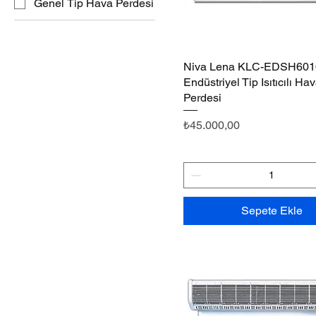
Genel Tip Hava Perdesi
Niva Lena KLC-EDSH601
Hızlı Bakış
Endüstriyel Tip Isıtıcılı Ha
Perdesi
Fiyat
₺45.000,00
Sepete Ekle