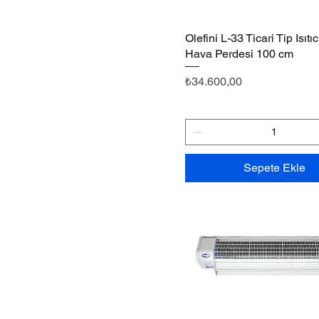
Olefini L-33 Ticari Tip Isıtıc
Hızlı Bakış
Hava Perdesi 100 cm
Fiyat
₺34.600,00
Sepete Ekle