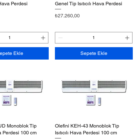
z Hava Perdesi
Genel Tip Isıtıcılı Hava Perdesi
Fiyat
₺27.260,00
epete Ekle
Sepete Ekle
 UD Monoblok Tip
Hızlı Bakış
Olefini KEH-43 Monoblok Tip
Hızlı Bakış
va Perdesi 100 cm
Isıtıcılı Hava Perdesi 100 cm