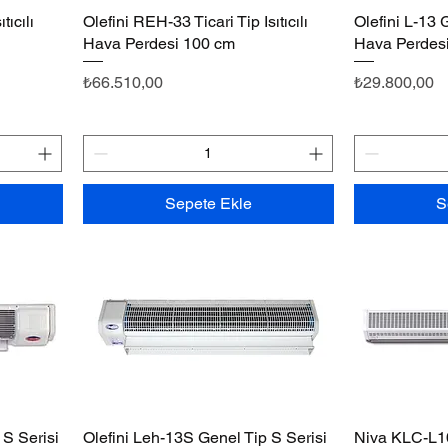
tıcılı
Olefini REH-33 Ticari Tip Isıtıcılı
Hızlı Bakış
Olefini L-13 G
Hava Perdesi 100 cm
Hava Perdes
Fiyat
Fiyat
₺66.510,00
₺29.800,00
Sepete Ekle
S
 S Serisi
Olefini Leh-13S Genel Tip S Serisi
Hızlı Bakış
Niva KLC-L10