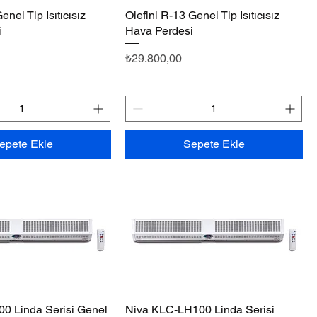
enel Tip Isıtıcısız
Hızlı Bakış
Olefini R-13 Genel Tip Isıtıcısız
Hızlı Bakış
i
Hava Perdesi
Fiyat
₺29.800,00
epete Ekle
Sepete Ekle
0 Linda Serisi Genel
Hızlı Bakış
Niva KLC-LH100 Linda Serisi
Hızlı Bakış