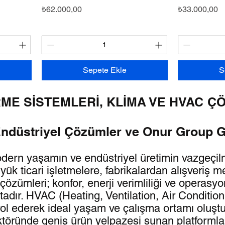
Fiyat
Fiyat
₺62.000,00
₺33.000,00
Sepete Ekle
S
RME SİSTEMLERİ, KLİMA VE HVAC Ç
Endüstriyel Çözümler ve Onur Group 
odern yaşamın ve endüstriyel üretimin vazgeçilm
 ticari işletmelere, fabrikalardan alışveriş m
özümleri; konfor, enerji verimliliği ve operasyon
adır. HVAC (Heating, Ventilation, Air Conditioni
rol ederek ideal yaşam ve çalışma ortamı oluştu
ktöründe geniş ürün yelpazesi sunan platformlar