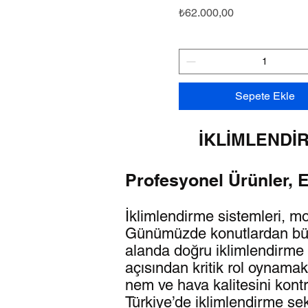
Fiyat
₺62.000,00
Sepete Ekle
İKLİMLENDİ
Profesyonel Ürünler, 
İklimlendirme sistemleri, m
Günümüzde konutlardan büyük
alanda doğru iklimlendirme ç
açısından kritik rol oynamakt
nem ve hava kalitesini kont
Türkiye’de iklimlendirme se