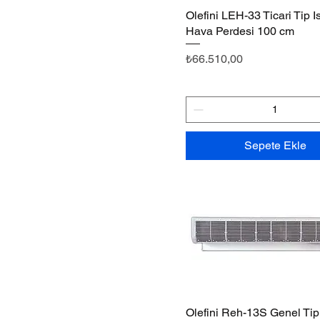
Olefini LEH-33 Ticari Tip Isı
Hızlı Bakış
Hava Perdesi 100 cm
Fiyat
₺66.510,00
Sepete Ekle
Olefini Reh-13S Genel Tip
Hızlı Bakış