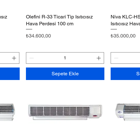
ısız
Olefini R-33 Ticari Tip Isıtıcısız
Hızlı Bakış
Niva KLC-HS1
Hava Perdesi 100 cm
Isıtıcısız Ha
Fiyat
Fiyat
₺34.600,00
₺35.000,00
Sepete Ekle
S