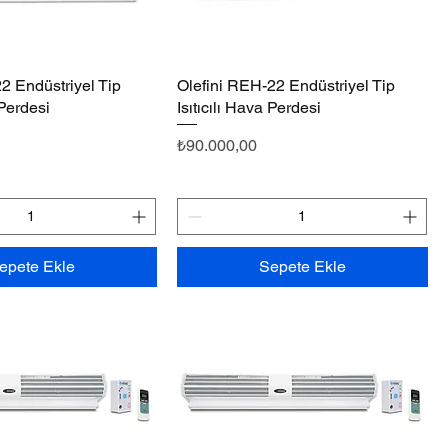
2 Endüstriyel Tip
Hızlı Bakış
Olefini REH-22 Endüstriyel Tip
Hızlı Bakış
 Perdesi
Isıtıcılı Hava Perdesi
Fiyat
₺90.000,00
epete Ekle
Sepete Ekle