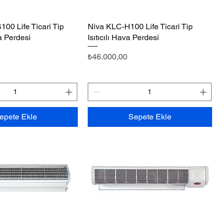
00 Life Ticari Tip
Hızlı Bakış
Niva KLC-H100 Life Ticari Tip
Hızlı Bakış
va Perdesi
Isıtıcılı Hava Perdesi
Fiyat
₺46.000,00
epete Ekle
Sepete Ekle