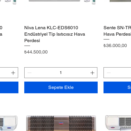
0
Niva Lena KLC-EDS6010
Hızlı Bakış
Sente SN-TR-1
va
Endüstriyel Tip Isıtıcısız Hava
Hava Perdes
Perdesi
Fiyat
₺36.000,00
Fiyat
₺44.500,00
Sepete Ekle
S