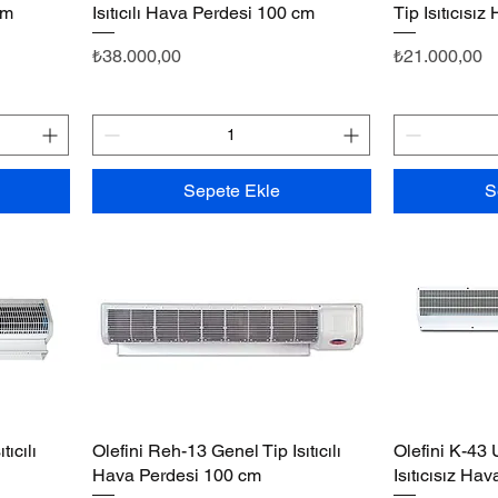
cm
Isıtıcılı Hava Perdesi 100 cm
Tip Isıtıcısı
Fiyat
Fiyat
₺38.000,00
₺21.000,00
Sepete Ekle
S
tıcılı
Olefini Reh-13 Genel Tip Isıtıcılı
Hızlı Bakış
Olefini K-43
Hava Perdesi 100 cm
Isıtıcısız Ha