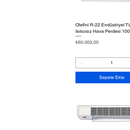
Olefini R-22 Endüstriyel T
Hızlı Bakış
Isıtıcısız Hava Perdesi 10
Fiyat
₺60.000,00
Sepete Ekle