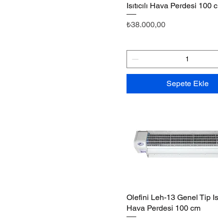
Isıtıcılı Hava Perdesi 100 
Fiyat
₺38.000,00
Sepete Ekle
Olefini Leh-13 Genel Tip Isı
Hızlı Bakış
Hava Perdesi 100 cm