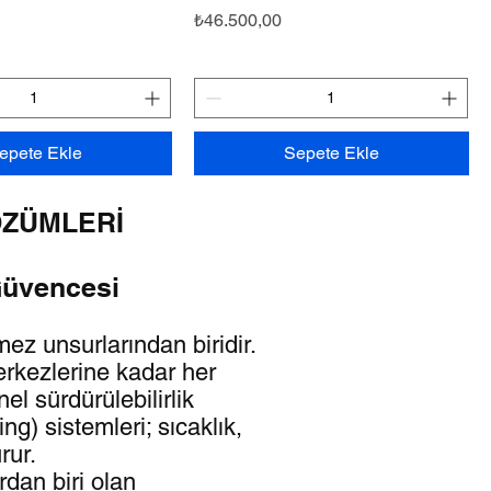
Fiyat
₺46.500,00
epete Ekle
Sepete Ekle
ÖZÜMLERİ
Güvencesi
ez unsurlarından biridir.
erkezlerine kadar her
el sürdürülebilirlik
ng) sistemleri; sıcaklık,
rur.
dan biri olan