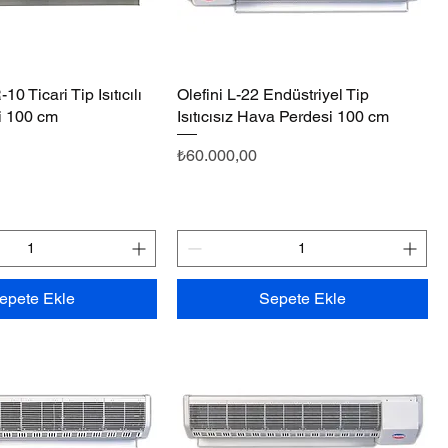
0 Ticari Tip Isıtıcılı
Hızlı Bakış
Olefini L-22 Endüstriyel Tip
Hızlı Bakış
i 100 cm
Isıtıcısız Hava Perdesi 100 cm
Fiyat
₺60.000,00
epete Ekle
Sepete Ekle